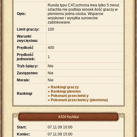
Runda typu CAT,ochrona trwa tylko 5 minut.
szlachta nie podbija wiosek.Ilość graczy w
Opis:
plemieniu jedna osoba. Wsparcie
wojskowe i wysyłka surowców
zablokowane.
Limit graczy:
100
Warunki
zwycięstwa:
Prędkość
400
Prędkość
1
jednostek:
Tryb śpiący:
Nie
Zastępstwo:
Nie
Morale:
Nie
» Rankingi graczy
» Rankingi plemion
Rankingi
» Pokonani przeciwnicy
» Pokonani przeciwnicy (plemiona)
#324 Szybkie
Start:
07.11.09 10:00
Koniec:
07.11.09 15:00