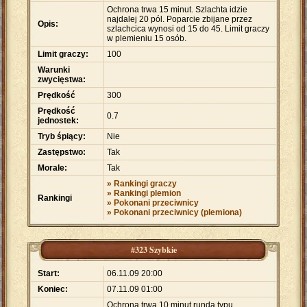
Ochrona trwa 15 minut. Szlachta idzie
najdalej 20 pól. Poparcie zbijane przez
Opis:
szlachcica wynosi od 15 do 45. Limit graczy
w plemieniu 15 osób.
Limit graczy:
100
Warunki
zwycięstwa:
Prędkość
300
Prędkość
0.7
jednostek:
Tryb śpiący:
Nie
Zastępstwo:
Tak
Morale:
Tak
» Rankingi graczy
» Rankingi plemion
Rankingi
» Pokonani przeciwnicy
» Pokonani przeciwnicy (plemiona)
#323 Szybkie
Start:
06.11.09 20:00
Koniec:
07.11.09 01:00
Ochrona trwa 10 minut,runda typu