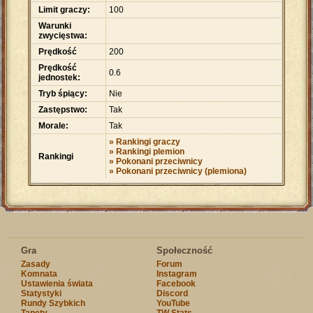
Limit graczy:
100
Warunki
zwycięstwa:
Prędkość
200
Prędkość
0.6
jednostek:
Tryb śpiący:
Nie
Zastępstwo:
Tak
Morale:
Tak
» Rankingi graczy
» Rankingi plemion
Rankingi
» Pokonani przeciwnicy
» Pokonani przeciwnicy (plemiona)
Gra
Społeczność
Zasady
Forum
Komnata
Instagram
Ustawienia świata
Facebook
Statystyki
Discord
Rundy Szybkich
YouTube