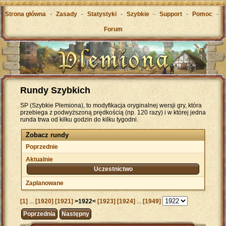
Strona główna
-
Zasady
-
Statystyki
-
Szybkie
-
Support
-
Pomoc
-
Forum
Rundy Szybkich
SP (Szybkie Plemiona), to modyfikacja oryginalnej wersji gry, która
przebiega z podwyższoną prędkością (np. 120 razy) i w której jedna
runda trwa od kilku godzin do kilku tygodni.
Zobacz rundy
Poprzednie
Aktualnie
Uczestnictwo
Zaplanowane
[1]
...
[1920]
[1921]
>1922<
[1923]
[1924]
...
[1949]
Poprzednia
Następny