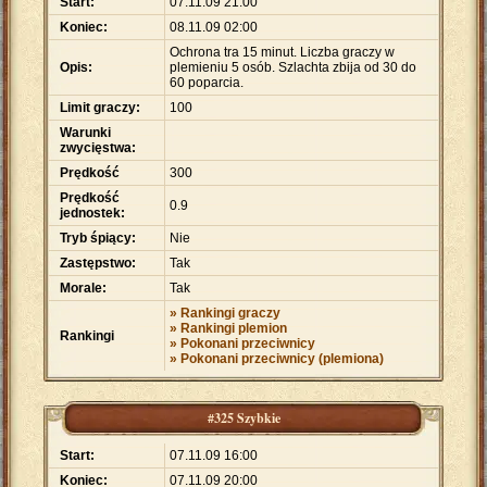
Start:
07.11.09 21:00
Koniec:
08.11.09 02:00
Ochrona tra 15 minut. Liczba graczy w
Opis:
plemieniu 5 osób. Szlachta zbija od 30 do
60 poparcia.
Limit graczy:
100
Warunki
zwycięstwa:
Prędkość
300
Prędkość
0.9
jednostek:
Tryb śpiący:
Nie
Zastępstwo:
Tak
Morale:
Tak
» Rankingi graczy
» Rankingi plemion
Rankingi
» Pokonani przeciwnicy
» Pokonani przeciwnicy (plemiona)
#325 Szybkie
Start:
07.11.09 16:00
Koniec:
07.11.09 20:00