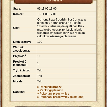
#328 Szybkie
Start:
09.11.09 13:00
Koniec:
13.11.09 12:00
Ochrona trwa 5 godzin. Ilość graczy w
plemieniu ograniczona do 3 osób.
Szlachcic idzie najdalej 20 pól. Brak
Opis:
możliwości opuszczenia plemienia.
wsparcie wojskowe możliwe tylko do
członków własnego plemienia.
Limit graczy:
100
Warunki
zwycięstwa:
Prędkość
100
Prędkość
1
jednostek:
Tryb śpiący:
Tak
Zastępstwo:
Tak
Morale:
Tak
» Rankingi graczy
» Rankingi plemion
Rankingi
» Pokonani przeciwnicy
» Pokonani przeciwnicy (plemiona)