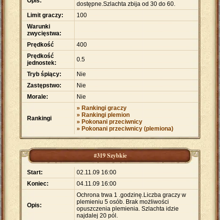
Opis:
dostępne.Szlachta zbija od 30 do 60.
Limit graczy:
100
Warunki
zwycięstwa:
Prędkość
400
Prędkość
0.5
jednostek:
Tryb śpiący:
Nie
Zastępstwo:
Nie
Morale:
Nie
» Rankingi graczy
» Rankingi plemion
Rankingi
» Pokonani przeciwnicy
» Pokonani przeciwnicy (plemiona)
#319 Szybkie
Start:
02.11.09 16:00
Koniec:
04.11.09 16:00
Ochrona trwa 1 .godzinę.Liczba graczy w
plemieniu 5 osób. Brak możliwości
Opis:
opuszczenia plemienia. Szlachta idzie
najdalej 20 pól.