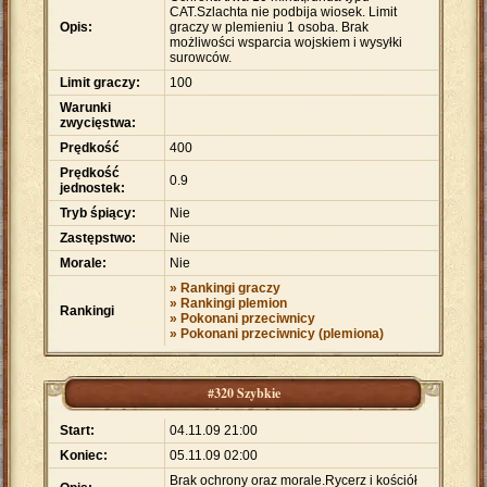
CAT.Szlachta nie podbija wiosek. Limit
Opis:
graczy w plemieniu 1 osoba. Brak
możliwości wsparcia wojskiem i wysyłki
surowców.
Limit graczy:
100
Warunki
zwycięstwa:
Prędkość
400
Prędkość
0.9
jednostek:
Tryb śpiący:
Nie
Zastępstwo:
Nie
Morale:
Nie
» Rankingi graczy
» Rankingi plemion
Rankingi
» Pokonani przeciwnicy
» Pokonani przeciwnicy (plemiona)
#320 Szybkie
Start:
04.11.09 21:00
Koniec:
05.11.09 02:00
Brak ochrony oraz morale.Rycerz i kościół