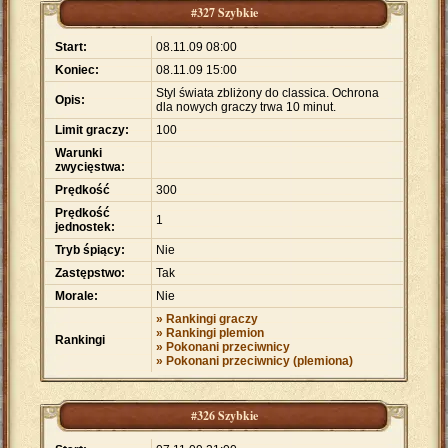
#327 Szybkie
Start:
08.11.09 08:00
Koniec:
08.11.09 15:00
Styl świata zbliżony do classica. Ochrona
Opis:
dla nowych graczy trwa 10 minut.
Limit graczy:
100
Warunki
zwycięstwa:
Prędkość
300
Prędkość
1
jednostek:
Tryb śpiący:
Nie
Zastępstwo:
Tak
Morale:
Nie
» Rankingi graczy
» Rankingi plemion
Rankingi
» Pokonani przeciwnicy
» Pokonani przeciwnicy (plemiona)
#326 Szybkie