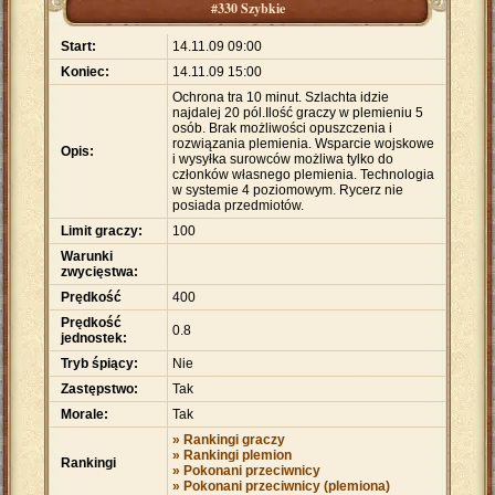
#330 Szybkie
Start:
14.11.09 09:00
Koniec:
14.11.09 15:00
Ochrona tra 10 minut. Szlachta idzie
najdalej 20 pól.Ilość graczy w plemieniu 5
osób. Brak możliwości opuszczenia i
rozwiązania plemienia. Wsparcie wojskowe
Opis:
i wysyłka surowców możliwa tylko do
członków własnego plemienia. Technologia
w systemie 4 poziomowym. Rycerz nie
posiada przedmiotów.
Limit graczy:
100
Warunki
zwycięstwa:
Prędkość
400
Prędkość
0.8
jednostek:
Tryb śpiący:
Nie
Zastępstwo:
Tak
Morale:
Tak
» Rankingi graczy
» Rankingi plemion
Rankingi
» Pokonani przeciwnicy
» Pokonani przeciwnicy (plemiona)