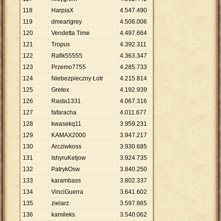
118
HarpiaX
4
.
547
.
490
119
dmearlgrey
4
.
506
.
006
120
Vendetta Time
4
.
497
.
664
121
Tropus
4
.
392
.
311
122
Rafik55555
4
.
363
.
347
123
Przemo7755
4
.
285
.
733
124
Niebezpieczny Łotr
4
.
215
.
814
125
Gretex
4
.
192
.
939
126
Rasta1331
4
.
067
.
316
127
fafaracha
4
.
011
.
677
128
kwasekq11
3
.
959
.
231
129
KAMAX2000
3
.
947
.
217
130
Arcziwkoss
3
.
930
.
685
131
IshyruKetjow
3
.
924
.
735
132
PatrykOsw
3
.
840
.
250
133
karambass
3
.
802
.
337
134
VinciGuerra
3
.
641
.
602
135
zielarz
3
.
597
.
865
136
kamileks
3
.
540
.
062