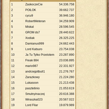
1
ZaskoczeCie
54
.
336
.
758
2
POILOK
39
.
662
.
737
3
cycu9
36
.
946
.
180
4
RobertWeteran
34
.
259
.
909
5
Miskal
28
.
596
.
545
6
GROM ds7
28
.
440
.
622
7
Xodiak
26
.
325
.
225
8
Damianus999
24
.
662
.
443
9
Lord Katsuro
23
.
754
.
038
10
Ja Tu Tylko Przelotem
23
.
287
.
890
11
Freak 884
23
.
036
.
895
12
mario987
22
.
331
.
927
13
andrzejpitbull1
21
.
276
.
767
14
Zarazkowy
21
.
224
.
280
15
Lukasoon
21
.
213
.
438
16
pasztetinio
21
.
053
.
619
17
Smutnyinaczej
20
.
616
.
388
18
Wiraszka023
20
.
567
.
022
19
Lord Filar
19
.
879
.
989