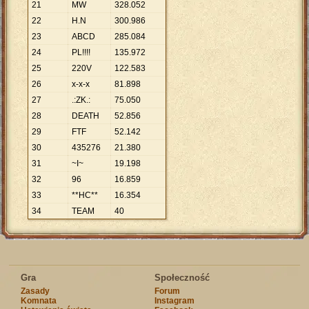
21
MW
328
.
052
22
H.N
300
.
986
23
ABCD
285
.
084
24
PL!!!!
135
.
972
25
220V
122
.
583
26
x-x-x
81
.
898
27
.:ZK.:
75
.
050
28
DEATH
52
.
856
29
FTF
52
.
142
30
435276
21
.
380
31
~I~
19
.
198
32
96
16
.
859
33
**HC**
16
.
354
34
TEAM
40
Gra
Społeczność
Zasady
Forum
Komnata
Instagram