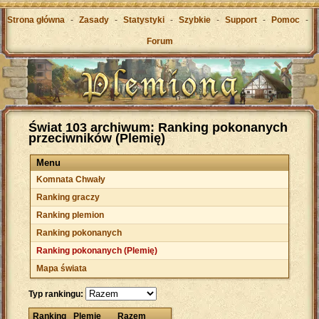
Strona główna
-
Zasady
-
Statystyki
-
Szybkie
-
Support
-
Pomoc
-
Forum
Świat 103 archiwum: Ranking pokonanych
przeciwników (Plemię)
Menu
Komnata Chwały
Ranking graczy
Ranking plemion
Ranking pokonanych
Ranking pokonanych (Plemię)
Mapa świata
Typ rankingu:
Ranking
Plemię
Razem