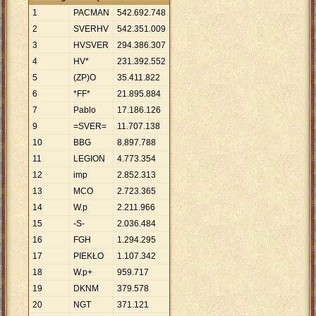
1
PACMAN
542
.
692
.
748
2
SVERHV
542
.
351
.
009
3
HVSVER
294
.
386
.
307
4
HV*
231
.
392
.
552
5
(ZP)O
35
.
411
.
822
6
*FF*
21
.
895
.
884
7
Pablo
17
.
186
.
126
9
=SVER=
11
.
707
.
138
10
BBG
8
.
897
.
788
11
LEGION
4
.
773
.
354
12
imp
2
.
852
.
313
13
MCO
2
.
723
.
365
14
W.p
2
.
211
.
966
15
-S-
2
.
036
.
484
16
FGH
1
.
294
.
295
17
PIEKŁO
1
.
107
.
342
18
W.p+
959
.
717
19
DKNM
379
.
578
20
NGT
371
.
121