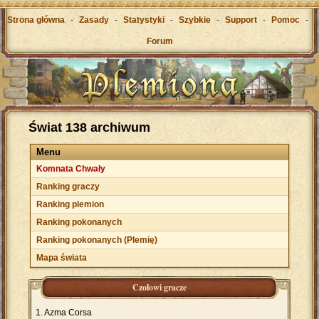
Strona główna
-
Zasady
-
Statystyki
-
Szybkie
-
Support
-
Pomoc
-
Forum
Świat 138 archiwum
Menu
Komnata Chwały
Ranking graczy
Ranking plemion
Ranking pokonanych
Ranking pokonanych (Plemię)
Mapa świata
Czołowi gracze
Azma Corsa