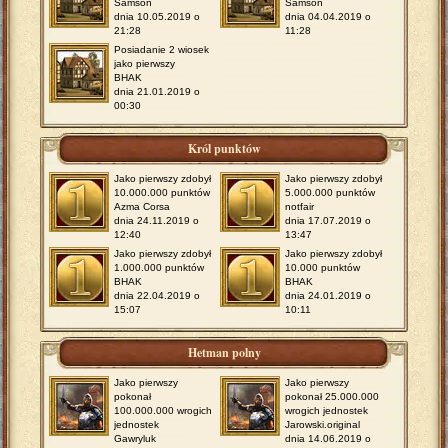
Samson
Samson
dnia 10.05.2019 o
dnia 04.04.2019 o
21:28
11:28
Posiadanie 2 wiosek
jako pierwszy
BHAK
dnia 21.01.2019 o
00:30
Król punktów
Jako pierwszy zdobył
Jako pierwszy zdobył
10.000.000 punktów
5.000.000 punktów
Azma Corsa
notfair
dnia 24.11.2019 o
dnia 17.07.2019 o
12:40
13:47
Jako pierwszy zdobył
Jako pierwszy zdobył
1.000.000 punktów
10.000 punktów
BHAK
BHAK
dnia 22.04.2019 o
dnia 24.01.2019 o
15:07
10:11
Hetman polny
Jako pierwszy
Jako pierwszy
pokonał
pokonał 25.000.000
100.000.000 wrogich
wrogich jednostek
jednostek
Jarowski.original
Gawryluk
dnia 14.06.2019 o