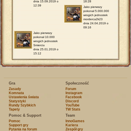
dnia 15.09.2019 o
18:28
12:39
Jako pierwszy
pokonał 5.000.000
wrogich jednostek
morderca2k23
dnia 24.04.2019 o
09:16
Jako pierwszy
pokonał 10.000
wrogich jednostek
Smierciu
dnia 25.01.2019 o
15:12
Gra
Społeczność
Zasady
Forum
Komnata
Instagram
Ustawienia świata
Facebook
Statystyki
Discord
Rundy Szybkich
YouTube
Tapety
TW Stats
Pomoc & Support
Team
Pomoc
InnoGames
Support gry
Kariera
Pytania na forum
Zespół gry