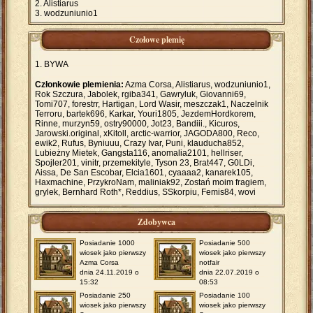
Alistiarus
wodzuniunio1
Czołowe plemię
BYWA
Członkowie plemienia:
Azma Corsa, Alistiarus, wodzuniunio1,
Rok Szczura, Jabolek, rgiba341, Gawryluk, Giovanni69,
Tomi707, forestrr, Hartigan, Lord Wasir, meszczak1, Naczelnik
Terroru, bartek696, Karkar, Youri1805, JezdemHordkorem,
Rinne, murzyn59, ostry90000, Jot23, Bandiii., Kicuros,
Jarowski.original, xKitoll, arctic-warrior, JAGODA800, Reco,
ewik2, Rufus, Byniuuu, Crazy Ivar, Puni, klauducha852,
Lubieżny Mietek, Gangsta116, anomalia2101, hellriser,
Spojler201, vinitr, przemekityle, Tyson 23, Brat447, G0LDi,
Aissa, De San Escobar, Elcia1601, cyaaaa2, kanarek105,
Haxmachine, PrzykroNam, maliniak92, Zostań moim fragiem,
grylek, Bernhard Roth*, Reddius, SSkorpiu, Femis84, wovi
Zdobywca
Posiadanie 1000
Posiadanie 500
wiosek jako pierwszy
wiosek jako pierwszy
Azma Corsa
notfair
dnia 24.11.2019 o
dnia 22.07.2019 o
15:32
08:53
Posiadanie 250
Posiadanie 100
wiosek jako pierwszy
wiosek jako pierwszy