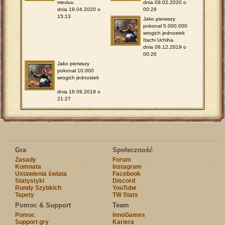
mexiuu
dnia 09.02.2020 o
dnia 19.04.2020 o
00:29
15:13
Jako pierwszy
pokonał 5.000.000
wrogich jednostek
Itachi Uchiha.
dnia 08.12.2019 o
00:26
Jako pierwszy
pokonał 10.000
wrogich jednostek
dnia 18.09.2019 o
21:27
Gra
Społeczność
Zasady
Forum
Komnata
Instagram
Ustawienia świata
Facebook
Statystyki
Discord
Rundy Szybkich
YouTube
Tapety
TW Stats
Pomoc & Support
Team
Pomoc
InnoGames
Support gry
Kariera