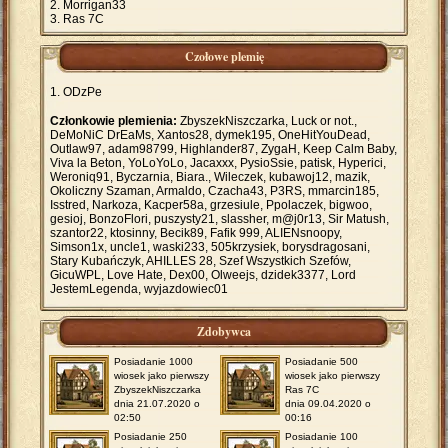
Morrigan33
Ras 7C
Czołowe plemię
ODzPe
Członkowie plemienia:
ZbyszekNiszczarka, Luck or not.,
DeMoNiC DrEaMs, Xantos28, dymek195, OneHitYouDead,
Outlaw97, adam98799, Highlander87, ZygaH, Keep Calm Baby,
Viva la Beton, YoLoYoLo, Jacaxxx, PysioSsie, patisk, Hyperici,
Weroniq91, Byczarnia, Biara., Wileczek, kubawoj12, mazik,
Okoliczny Szaman, Armaldo, Czacha43, P3RS, mmarcin185,
Isstred, Narkoza, Kacper58a, grzesiule, Ppolaczek, bigwoo,
gesioj, BonzoFlori, puszysty21, slassher, m@j0r13, Sir Matush,
szantor22, ktosinny, Becik89, Fafik 999, ALIENsnoopy,
Simson1x, uncle1, waski233, 505krzysiek, borysdragosani,
Stary Kubańczyk, AHILLES 28, Szef Wszystkich Szefów,
GicuWPL, Love Hate, Dex00, Olweejs, dzidek3377, Lord
JestemLegenda, wyjazdowiec01
Zdobywca
Posiadanie 1000
Posiadanie 500
wiosek jako pierwszy
wiosek jako pierwszy
ZbyszekNiszczarka
Ras 7C
dnia 21.07.2020 o
dnia 09.04.2020 o
02:50
00:16
Posiadanie 250
Posiadanie 100