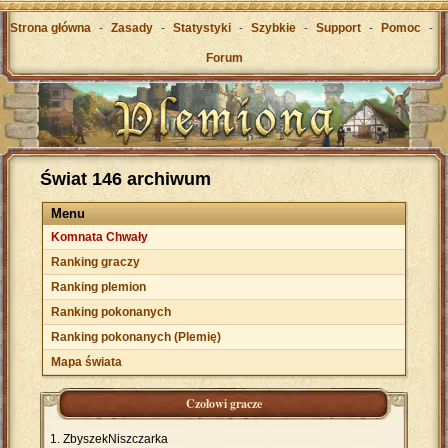
Strona główna
-
Zasady
-
Statystyki
-
Szybkie
-
Support
-
Pomoc
-
Forum
Świat 146 archiwum
Menu
Komnata Chwały
Ranking graczy
Ranking plemion
Ranking pokonanych
Ranking pokonanych (Plemię)
Mapa świata
Czołowi gracze
ZbyszekNiszczarka