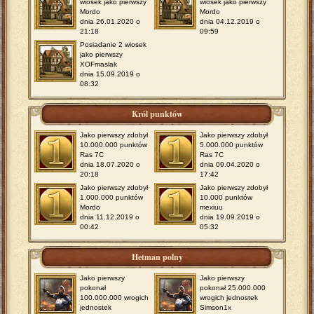
wiosek jako pierwszy
wiosek jako pierwszy
Mordo
Mordo
dnia 26.01.2020 o
dnia 04.12.2019 o
21:18
09:59
Posiadanie 2 wiosek
jako pierwszy
XOFmaslak
dnia 15.09.2019 o
08:32
Król punktów
Jako pierwszy zdobył
Jako pierwszy zdobył
10.000.000 punktów
5.000.000 punktów
Ras 7C
Ras 7C
dnia 18.07.2020 o
dnia 09.04.2020 o
20:18
17:42
Jako pierwszy zdobył
Jako pierwszy zdobył
1.000.000 punktów
10.000 punktów
Mordo
mexiuu
dnia 11.12.2019 o
dnia 19.09.2019 o
00:42
05:32
Hetman polny
Jako pierwszy
Jako pierwszy
pokonał
pokonał 25.000.000
100.000.000 wrogich
wrogich jednostek
jednostek
Simson1x