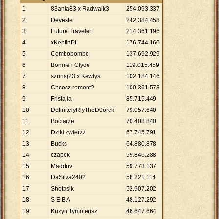
1
83ania83 x Radwalk3
254
.
093
.
337
2
Deveste
242
.
384
.
458
3
Future Traveler
214
.
361
.
196
4
xKentinPL
176
.
744
.
160
5
Combobombo
137
.
692
.
929
6
Bonnie i Clyde
119
.
015
.
459
7
szunaj23 x Kewlys
102
.
184
.
146
8
Chcesz remont?
100
.
361
.
573
9
Fristajla
85
.
715
.
449
10
DefinitelyRlyTheD0orek
79
.
057
.
640
11
Bociarze
70
.
408
.
840
12
Dziki zwierzz
67
.
745
.
791
13
Bucks
64
.
880
.
878
14
czapek
59
.
846
.
288
15
Maddov
59
.
773
.
137
16
DaSilva2402
58
.
221
.
114
17
Shotasik
52
.
907
.
202
18
S E B A
48
.
127
.
292
19
Kuzyn Tymoteusz
46
.
647
.
664