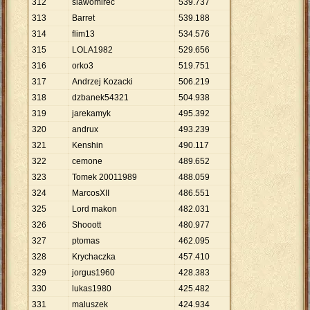
312
slawomirec
539
.
737
313
Barret
539
.
188
314
flim13
534
.
576
315
LOLA1982
529
.
656
316
orko3
519
.
751
317
Andrzej Kozacki
506
.
219
318
dzbanek54321
504
.
938
319
jarekamyk
495
.
392
320
andrux
493
.
239
321
Kenshin
490
.
117
322
cemone
489
.
652
323
Tomek 20011989
488
.
059
324
MarcosXII
486
.
551
325
Lord makon
482
.
031
326
Shooott
480
.
977
327
ptomas
462
.
095
328
Krychaczka
457
.
410
329
jorgus1960
428
.
383
330
lukas1980
425
.
482
331
maluszek
424
.
934