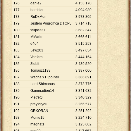
176
danie2
4
.
153
.
170
177
bombier
4
.
094
.
980
178
RuDxMen
3
.
973
.
805
179
Jestem Pogromca z TOPu
3
.
714
.
718
180
felipe321
3
.
682
.
347
181
MMario
3
.
665
.
611
182
d4d4
3
.
515
.
253
183
Lew203
3
.
497
.
654
184
Vonfara
3
.
444
.
164
185
3lobit
3
.
439
.
520
186
Tomasz1193
3
.
387
.
000
187
Wacha x Hipolitek
3
.
386
.
891
188
Lord Shimonus
3
.
373
.
775
189
Gammadion14
3
.
341
.
632
190
PjetreQ
3
.
340
.
329
191
prayforyou
3
.
266
.
577
192
ORKORAN
3
.
251
.
292
193
Moniq15
3
.
224
.
710
194
magnats
3
.
125
.
602