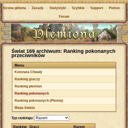
Strona główna
-
Zasady
-
Statystyki
-
Szybkie
-
Support
-
Pomoc
-
Forum
Świat 169 archiwum: Ranking pokonanych
przeciwników
Menu
Komnata Chwały
Ranking graczy
Ranking plemion
Ranking pokonanych
Ranking pokonanych (Plemię)
Mapa świata
Typ rankingu:
Ranking
Gracz
Razem