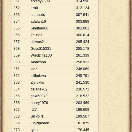
351
arkady2509
314
.
590
352
ern0
313
.
124
353
alanbebz
307
.
641
354
adalan16
303
.
989
355
Sindbad00
302
.
001
356
Zeusp1
300
.
614
357
dziwas2
295
.
424
358
Gość015331
285
.
178
359
Wiedźma100
261
.
339
360
Alonzoon
258
.
922
361
klez
246
.
069
362
stiflerbwa
245
.
791
363
Zielokko
241
.
530
364
dziadek62
236
.
573
365
gsxr600k2
218
.
532
366
henry1976
203
.
469
367
rt27
199
.
609
368
Sir volf1
199
.
567
369
Gryzipiórek
181
.
879
370
ryhu
178
.
445