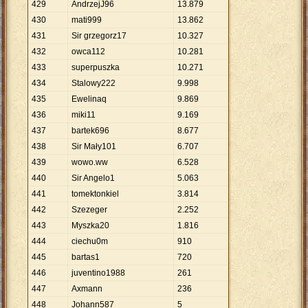
429
AndrzejJ96
13
.
879
430
mati999
13
.
862
431
Sir grzegorz17
10
.
327
432
owca112
10
.
281
433
superpuszka
10
.
271
434
Stalowy222
9
.
998
435
Ewelinaq
9
.
869
436
miki11
9
.
169
437
bartek696
8
.
677
438
Sir Mały101
6
.
707
439
wowo.ww
6
.
528
440
Sir Angelo1
5
.
063
441
tomektonkiel
3
.
814
442
Szezeger
2
.
252
443
Myszka20
1
.
816
444
ciechu0m
910
445
bartas1
720
446
juventino1988
261
447
Axmann
236
448
Johann587
5