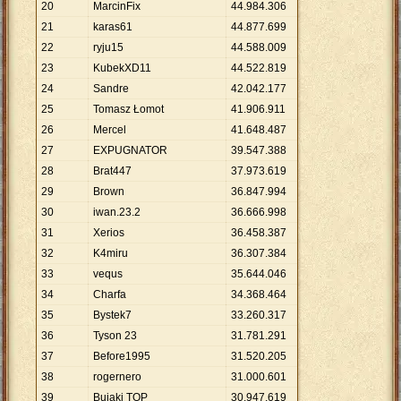
20
MarcinFix
44
.
984
.
306
21
karas61
44
.
877
.
699
22
ryju15
44
.
588
.
009
23
KubekXD11
44
.
522
.
819
24
Sandre
42
.
042
.
177
25
Tomasz Łomot
41
.
906
.
911
26
Mercel
41
.
648
.
487
27
EXPUGNATOR
39
.
547
.
388
28
Brat447
37
.
973
.
619
29
Brown
36
.
847
.
994
30
iwan.23.2
36
.
666
.
998
31
Xerios
36
.
458
.
387
32
K4miru
36
.
307
.
384
33
vequs
35
.
644
.
046
34
Charfa
34
.
368
.
464
35
Bystek7
33
.
260
.
317
36
Tyson 23
31
.
781
.
291
37
Before1995
31
.
520
.
205
38
rogernero
31
.
000
.
601
39
Bujaki TOP
30
.
947
.
619