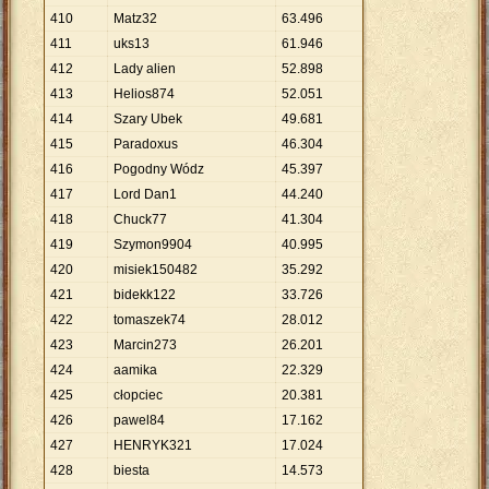
410
Matz32
63
.
496
411
uks13
61
.
946
412
Lady alien
52
.
898
413
Helios874
52
.
051
414
Szary Ubek
49
.
681
415
Paradoxus
46
.
304
416
Pogodny Wódz
45
.
397
417
Lord Dan1
44
.
240
418
Chuck77
41
.
304
419
Szymon9904
40
.
995
420
misiek150482
35
.
292
421
bidekk122
33
.
726
422
tomaszek74
28
.
012
423
Marcin273
26
.
201
424
aamika
22
.
329
425
cłopciec
20
.
381
426
pawel84
17
.
162
427
HENRYK321
17
.
024
428
biesta
14
.
573