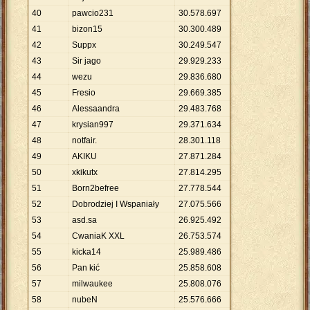
40
pawcio231
30
.
578
.
697
41
bizon15
30
.
300
.
489
42
Suppx
30
.
249
.
547
43
Sir jago
29
.
929
.
233
44
wezu
29
.
836
.
680
45
Fresio
29
.
669
.
385
46
Alessaandra
29
.
483
.
768
47
krysian997
29
.
371
.
634
48
notfair.
28
.
301
.
118
49
AKIKU
27
.
871
.
284
50
xkikutx
27
.
814
.
295
51
Born2befree
27
.
778
.
544
52
Dobrodziej I Wspaniały
27
.
075
.
566
53
asd.sa
26
.
925
.
492
54
CwaniaK XXL
26
.
753
.
574
55
kicka14
25
.
989
.
486
56
Pan kić
25
.
858
.
608
57
milwaukee
25
.
808
.
076
58
nubeN
25
.
576
.
666