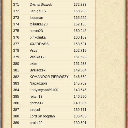
371
Dycha Sławek
172
.
833
372
Jaruga007
168
.
203
373
Iceeman
165
.
552
374
tośiulka123
162
.
153
375
neron23
160
.
248
376
pinkolinka
160
.
169
377
XXARDASS
158
.
631
378
Vsvs
152
.
719
379
Wielka Gi
151
.
593
380
exim
151
.
288
381
Byziaczek
149
.
504
382
KOMANDOR PIERWSZY
146
.
669
383
Napadziorr
145
.
769
384
Lady mysza89100
143
.
545
385
reiter 13
140
.
990
386
nortos17
140
.
305
387
strucel
139
.
771
388
Lord Sir bogdan
135
.
485
389
brutal29
130
.
601