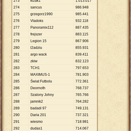
273
kizak1
1
.
013
.
017
274
sancus
986
.
948
275
grzegorz1990
985
.
441
276
Vladoks
932
.
118
277
Panoramix112
887
.
435
278
frejszer
883
.
115
279
Legion 15
867
.
906
280
l2adziu
855
.
931
281
argo wack
839
.
411
282
zkiw
832
.
123
283
TCH1
797
.
653
284
MAXIMUS-1
781
.
903
285
Świat Futbolu
772
.
361
286
Deornoth
768
.
737
287
Szalony Johny
765
.
766
288
jamnik2
764
.
282
289
badadi 97
749
.
131
290
Daria 201
737
.
321
291
wiesmo
718
.
981
292
dudas1
714
.
067