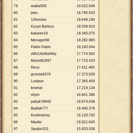
79
walka500
19
.
022
.
646
80
jeku
18
.
795
.
033
81
12heroes
18
.
646
.
196
82
Kuzyn Bartosz
18
.
558
.
910
83
kakares18
18
.
345
.
075
84
Menager86
18
.
282
.
965
85
Pablo Pablo
18
.
183
.
044
86
zMUUtoWaNNy
17
.
774
.
562
87
MacioB1997
17
.
723
.
433
88
Reco
17
.
411
.
460
89
grzesiek576
17
.
373
.
029
90
Luxipux
17
.
365
.
405
91
krismal
17
.
219
.
134
92
shym
16
.
841
.
386
93
patryk78940
16
.
674
.
638
94
Bydlak777
16
.
400
.
378
95
KrulAndrzej
16
.
120
.
702
96
Maxfar
16
.
021
.
645
97
Spojler201
15
.
833
.
538