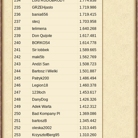
234
Lord RUDOBRODY
1
.
774
.
838
235
GRZEHjaslo
1
.
719
.
986
236
bania656
1
.
719
.
415
237
stecj
1
.
703
.
958
238
telimena
1
.
640
.
268
239
Don Quijote
1
.
617
.
481
240
BORKOS4
1
.
614
.
778
241
Sir lobbek
1
.
589
.
665
242
maki5b
1
.
562
.
769
243
Andżi San
1
.
508
.
723
244
Bartosz I Wielki
1
.
501
.
887
245
Patryk200
1
.
486
.
494
246
Legion18
1
.
460
.
378
247
123foch
1
.
453
.
617
248
DanyDog
1
.
426
.
326
249
Adek Warta
1
.
412
.
312
250
Bad Kompany Pl
1
.
369
.
086
251
bartoszB
1
.
345
.
442
252
oleska2002
1
.
313
.
445
253
KrzysztofBerg95
1
.
310
.
260