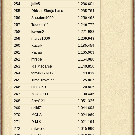
254
julix5
1
.
286
.
601
255
Dirk ze Skraju Lasu
1
.
285
.
784
256
Sabaton9090
1
.
250
.
462
257
Teodora11
1
.
246
.
777
258
kawon2
1
.
221
.
988
259
marus1000
1
.
209
.
948
260
Kazzik
1
.
185
.
459
261
Patras
1
.
165
.
963
262
mrepel
1
.
164
.
080
263
Ida Madame
1
.
149
.
850
264
tomek27lkrak
1
.
143
.
839
265
Time Traveler
1
.
125
.
807
266
niunio69
1
.
120
.
805
267
Zoso2000
1
.
100
.
446
268
Ares121
1
.
051
.
325
269
dziki71
1
.
044
.
693
270
MGLA
1
.
024
.
960
271
D.M.K.
1
.
021
.
194
272
mikwojka
1
.
015
.
990