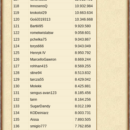
118
InnosensQ
10
.
932
.
984
119
krokolol29
10
.
663
.
634
120
Gość019313
10
.
346
.
668
121
Bartiii95
9
.
920
.
580
122
romekwislatsw
9
.
058
.
601
123
pchelka75
9
.
043
.
867
124
torys666
9
.
043
.
049
125
Henryk IV
8
.
950
.
792
126
MarcelloGawron
8
.
669
.
244
127
rohhan415
8
.
569
.
255
128
stine94
8
.
513
.
832
129
tarcza55
8
.
429
.
042
130
Molekk
8
.
425
.
881
131
sengus avan123
8
.
185
.
456
132
tann
8
.
164
.
256
133
SugarDandy
8
.
012
.
199
134
KODeiniarz
8
.
003
.
731
135
Aissa
7
.
893
.
505
136
smiglo777
7
.
762
.
858