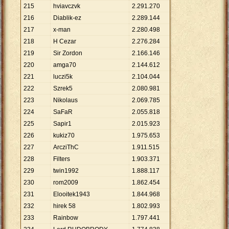
215
hviavczvk
2
.
291
.
270
216
Diablik-ez
2
.
289
.
144
217
x-man
2
.
280
.
498
218
H Cezar
2
.
276
.
284
219
Sir Zordon
2
.
166
.
146
220
amga70
2
.
144
.
612
221
luczi5k
2
.
104
.
044
222
Szrek5
2
.
080
.
981
223
Nikolaus
2
.
069
.
785
224
SaFaR
2
.
055
.
818
225
Sapir1
2
.
015
.
923
226
kukiz70
1
.
975
.
653
227
ArcziThC
1
.
911
.
515
228
Filters
1
.
903
.
371
229
twin1992
1
.
888
.
117
230
rom2009
1
.
862
.
454
231
Elooitek1943
1
.
844
.
968
232
hirek 58
1
.
802
.
993
233
Rainbow
1
.
797
.
441