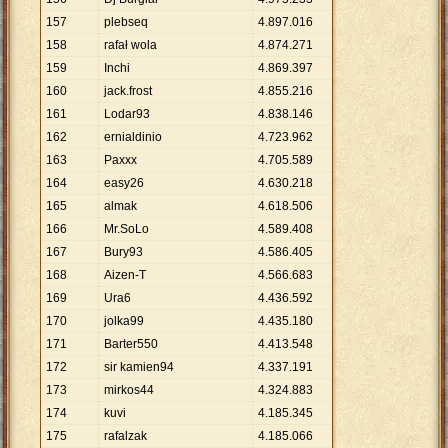
157
plebseq
4
.
897
.
016
158
rafał wola
4
.
874
.
271
159
Inchi
4
.
869
.
397
160
jack.frost
4
.
855
.
216
161
Lodar93
4
.
838
.
146
162
ernialdinio
4
.
723
.
962
163
Paxxx
4
.
705
.
589
164
easy26
4
.
630
.
218
165
almak
4
.
618
.
506
166
Mr.SoLo
4
.
589
.
408
167
Bury93
4
.
586
.
405
168
Aizen-T
4
.
566
.
683
169
Ura6
4
.
436
.
592
170
jolka99
4
.
435
.
180
171
Barter550
4
.
413
.
548
172
sir kamien94
4
.
337
.
191
173
mirkos44
4
.
324
.
883
174
kuvi
4
.
185
.
345
175
rafalzak
4
.
185
.
066