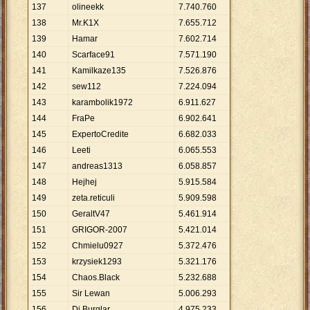
137
olineekk
7
.
740
.
760
138
Mr.K1X
7
.
655
.
712
139
Hamar
7
.
602
.
714
140
Scarface91
7
.
571
.
190
141
Kamilkaze135
7
.
526
.
876
142
sew112
7
.
224
.
094
143
karambolik1972
6
.
911
.
627
144
FraPe
6
.
902
.
641
145
ExpertoCredite
6
.
682
.
033
146
Leeti
6
.
065
.
553
147
andreas1313
6
.
058
.
857
148
Hejhej
5
.
915
.
584
149
zeta.reticuli
5
.
909
.
598
150
GeraltV47
5
.
461
.
914
151
GRIGOR-2007
5
.
421
.
014
152
Chmielu0927
5
.
372
.
476
153
krzysiek1293
5
.
321
.
176
154
Chaos.Black
5
.
232
.
688
155
Sir Lewan
5
.
006
.
293
156
Dj Burglar
4
.
975
.
233