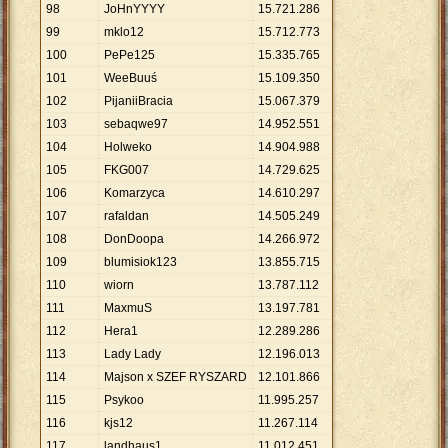
98
JoHnYYYY
15
.
721
.
286
99
mklo12
15
.
712
.
773
100
PePe125
15
.
335
.
765
101
WeeBuuś
15
.
109
.
350
102
PijaniiBracia
15
.
067
.
379
103
sebaqwe97
14
.
952
.
551
104
Holweko
14
.
904
.
988
105
FKG007
14
.
729
.
625
106
Komarzyca
14
.
610
.
297
107
rafaldan
14
.
505
.
249
108
DonDoopa
14
.
266
.
972
109
blumisiok123
13
.
855
.
715
110
wiorn
13
.
787
.
112
111
MaxmuS
13
.
197
.
781
112
Hera1
12
.
289
.
286
113
Lady Lady
12
.
196
.
013
114
Majson x SZEF RYSZARD
12
.
101
.
866
115
Psykoo
11
.
995
.
257
116
kjs12
11
.
267
.
114
117
landhaus1
11
.
012
.
451