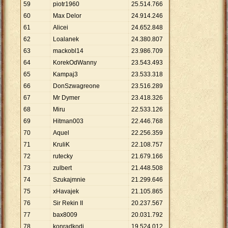
59
piotr1960
25
.
514
.
766
60
Max Delor
24
.
914
.
246
61
Alicei
24
.
652
.
848
62
Loalanek
24
.
380
.
807
63
mackobl14
23
.
986
.
709
64
KorekOdWanny
23
.
543
.
493
65
Kampaj3
23
.
533
.
318
66
DonSzwagreone
23
.
516
.
289
67
Mr Dymer
23
.
418
.
326
68
Miru
22
.
533
.
126
69
Hitman003
22
.
446
.
768
70
Aquel
22
.
256
.
359
71
KruliK
22
.
108
.
757
72
rutecky
21
.
679
.
166
73
zulbert
21
.
448
.
508
74
Szukajmnie
21
.
299
.
646
75
xHavajek
21
.
105
.
865
76
Sir Rekin II
20
.
237
.
567
77
bax8009
20
.
031
.
792
78
konradkodi
19
.
524
.
012