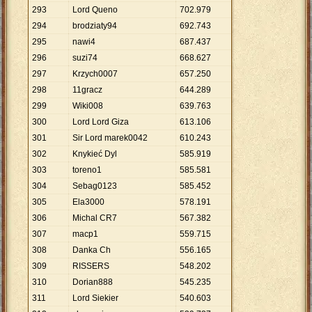
293
Lord Queno
702
.
979
294
brodziaty94
692
.
743
295
nawi4
687
.
437
296
suzi74
668
.
627
297
Krzych0007
657
.
250
298
11gracz
644
.
289
299
Wiki008
639
.
763
300
Lord Lord Giza
613
.
106
301
Sir Lord marek0042
610
.
243
302
Knykieć Dyl
585
.
919
303
toreno1
585
.
581
304
Sebag0123
585
.
452
305
Ela3000
578
.
191
306
Michal CR7
567
.
382
307
macp1
559
.
715
308
Danka Ch
556
.
165
309
RISSERS
548
.
202
310
Dorian888
545
.
235
311
Lord Siekier
540
.
603