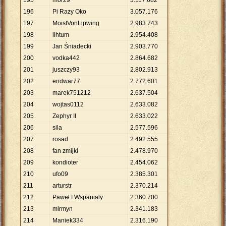
195
mor29
3
.
117
.
682
196
Pi Razy Oko
3
.
057
.
176
197
MoistVonLipwing
2
.
983
.
743
198
lihtum
2
.
954
.
408
199
Jan Śniadecki
2
.
903
.
770
200
vodka442
2
.
864
.
682
201
juszczy93
2
.
802
.
913
202
endwar77
2
.
772
.
601
203
marek751212
2
.
637
.
504
204
wojtas0112
2
.
633
.
082
205
Zephyr II
2
.
633
.
022
206
sila
2
.
577
.
596
207
rosad
2
.
492
.
555
208
fan zmijki
2
.
478
.
970
209
kondioter
2
.
454
.
062
210
ufo09
2
.
385
.
301
211
arturstr
2
.
370
.
214
212
Paweł I Wspanialy
2
.
360
.
700
213
mirmyn
2
.
341
.
183
214
Maniek334
2
.
316
.
190