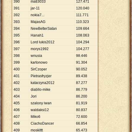
390
mati3033
127
.
471
391
jar-11
120
.
040
392
nokia7...
111
.
771
393
MajasAG
110
.
323
394
NewBetterSatan
109
.
664
395
Hanah1
108
.
063
396
Lord lukis2012
104
.
294
397
morys1992
104
.
277
398
wnusia
98
.
446
399
kartonowo
91
.
304
400
SirCzoper
90
.
052
401
Pietrasfryzjer
89
.
438
402
katarzyna2012
87
.
277
403
diabllo-mike
86
.
779
404
Jori
86
.
200
405
szalony iwan
81
.
919
406
waldaksi12
80
.
837
407
Miko6
72
.
600
408
CiachoDancer
66
.
854
409
moskittt
65
.
473