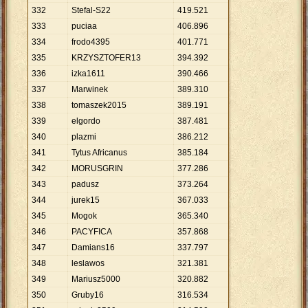
332
Stefal-S22
419
.
521
333
puciaa
406
.
896
334
frodo4395
401
.
771
335
KRZYSZTOFER13
394
.
392
336
izka1611
390
.
466
337
Marwinek
389
.
310
338
tomaszek2015
389
.
191
339
elgordo
387
.
481
340
plazmi
386
.
212
341
Tytus Africanus
385
.
184
342
MORUSGRIN
377
.
286
343
padusz
373
.
264
344
jurek15
367
.
033
345
Mogok
365
.
340
346
PACYFICA
357
.
868
347
Damians16
337
.
797
348
leslawos
321
.
381
349
Mariusz5000
320
.
882
350
Gruby16
316
.
534