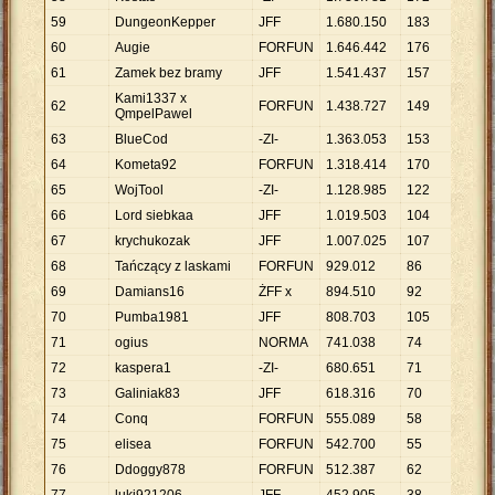
59
DungeonKepper
JFF
1
.
680
.
150
183
9
.
181
60
Augie
FORFUN
1
.
646
.
442
176
9
.
355
61
Zamek bez bramy
JFF
1
.
541
.
437
157
9
.
818
Kami1337 x
62
FORFUN
1
.
438
.
727
149
9
.
656
QmpelPawel
63
BlueCod
-ZI-
1
.
363
.
053
153
8
.
909
64
Kometa92
FORFUN
1
.
318
.
414
170
7
.
755
65
WojTool
-ZI-
1
.
128
.
985
122
9
.
254
66
Lord siebkaa
JFF
1
.
019
.
503
104
9
.
803
67
krychukozak
JFF
1
.
007
.
025
107
9
.
411
68
Tańczący z laskami
FORFUN
929
.
012
86
10
.
80
69
Damians16
ŻFF x
894
.
510
92
9
.
723
70
Pumba1981
JFF
808
.
703
105
7
.
702
71
ogius
NORMA
741
.
038
74
10
.
01
72
kaspera1
-ZI-
680
.
651
71
9
.
587
73
Galiniak83
JFF
618
.
316
70
8
.
833
74
Conq
FORFUN
555
.
089
58
9
.
571
75
elisea
FORFUN
542
.
700
55
9
.
867
76
Ddoggy878
FORFUN
512
.
387
62
8
.
264