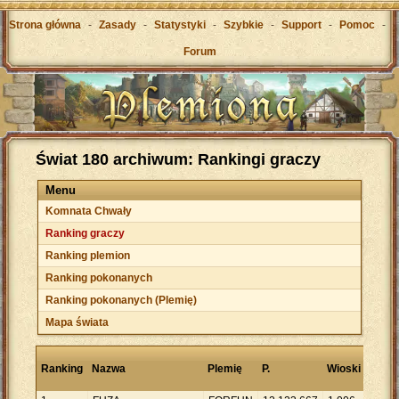
Strona główna
-
Zasady
-
Statystyki
-
Szybkie
-
Support
-
Pomoc
-
Forum
Świat 180 archiwum: Rankingi graczy
Menu
Komnata Chwały
Ranking graczy
Ranking plemion
Ranking pokonanych
Ranking pokonanych (Plemię)
Mapa świata
Punk
Ranking
Nazwa
Plemię
P.
Wioski
na
wios