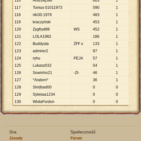
116
AndrzejJ96
603
1
603
117
Tomus 01011973
590
1
590
118
riki30.1976
483
1
483
119
kraczyński
453
1
453
120
Zygfryd88
WS
452
1
452
121
LOLA1982
186
1
186
122
Buddysta
ŻFF x
133
1
133
123
admirer2
87
1
87
124
ryhu
PEJA
57
1
57
125
Lukasz032
54
1
54
126
Sowinho21
-ZI-
46
1
46
127
*Aratorn*
36
1
36
128
Sindbad00
0
0
129
Sylwiaa1234
0
0
130
WisłaFordon
0
0
Gra
Społeczność
Zasady
Forum