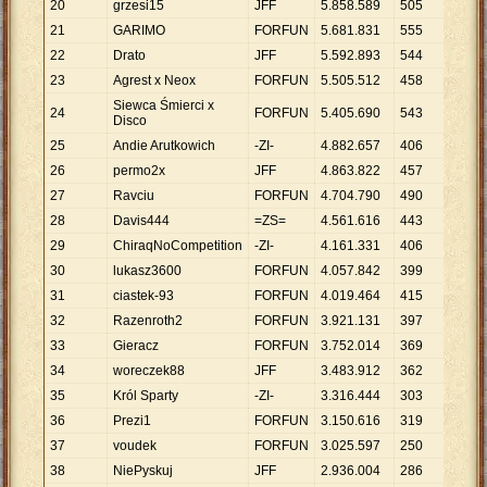
20
grzesi15
JFF
5
.
858
.
589
505
11
.
60
21
GARIMO
FORFUN
5
.
681
.
831
555
10
.
23
22
Drato
JFF
5
.
592
.
893
544
10
.
28
23
Agrest x Neox
FORFUN
5
.
505
.
512
458
12
.
02
Siewca Śmierci x
24
FORFUN
5
.
405
.
690
543
9
.
955
Disco
25
Andie Arutkowich
-ZI-
4
.
882
.
657
406
12
.
02
26
permo2x
JFF
4
.
863
.
822
457
10
.
64
27
Ravciu
FORFUN
4
.
704
.
790
490
9
.
602
28
Davis444
=ZS=
4
.
561
.
616
443
10
.
29
29
ChiraqNoCompetition
-ZI-
4
.
161
.
331
406
10
.
25
30
lukasz3600
FORFUN
4
.
057
.
842
399
10
.
17
31
ciastek-93
FORFUN
4
.
019
.
464
415
9
.
685
32
Razenroth2
FORFUN
3
.
921
.
131
397
9
.
877
33
Gieracz
FORFUN
3
.
752
.
014
369
10
.
16
34
woreczek88
JFF
3
.
483
.
912
362
9
.
624
35
Król Sparty
-ZI-
3
.
316
.
444
303
10
.
94
36
Prezi1
FORFUN
3
.
150
.
616
319
9
.
877
37
voudek
FORFUN
3
.
025
.
597
250
12
.
10
38
NiePyskuj
JFF
2
.
936
.
004
286
10
.
26