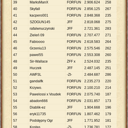
39
MarksManX
FORFUN
2
.
906
.
624
258
11
.
26
40
Skyfall
FORFUN
2
.
856
.
125
267
10
.
69
41
kacpero001
FORFUN
2
.
848
.
368
235
12
.
12
42
SZOGUN145
JFF
2
.
818
.
068
275
10
.
24
43
rafalwnuczynski
JFF
2
.
721
.
361
283
9
.
616
44
Zieleń 09
FORFUN
2
.
707
.
477
271
9
.
991
45
Fabioooo
FORFUN
2
.
618
.
583
264
9
.
919
46
Grzeniu13
FORFUN
2
.
575
.
546
262
9
.
830
47
pawel55
FORFUN
2
.
553
.
308
260
9
.
820
48
Sir-Wallace
ŻFF x
2
.
524
.
032
235
10
.
74
49
Huczek
JFF
2
.
487
.
145
251
9
.
909
50
AWP3L
-ZI-
2
.
484
.
687
286
8
.
688
51
gandalfk
FORFUN
2
.
235
.
273
220
10
.
16
52
Krzywo.
FORFUN
2
.
100
.
210
214
9
.
814
53
Pawelossi x Voudek
FORFUN
2
.
075
.
740
187
11
.
10
54
abadon666
FORFUN
2
.
031
.
857
173
11
.
74
55
Diablik-ez
JFF
1
.
904
.
668
196
9
.
718
56
eryk11735
FORFUN
1
.
807
.
462
179
10
.
09
57
Podstępny Ogr
JFF
1
.
771
.
952
181
9
.
790
58
Kostas
-ZI-
1
.
736
.
781
172
10
.
09