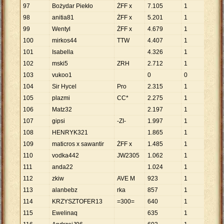
97
Bożydar Piekło
ŻFF x
7
.
105
1
7
.
105
98
anitia81
ŻFF x
5
.
201
1
5
.
201
99
Wentyl
ŻFF x
4
.
679
1
4
.
679
100
mirkos44
TTW
4
.
407
1
4
.
407
101
Isabella
4
.
326
1
4
.
326
102
mski5
ZRH
2
.
712
1
2
.
712
103
vukoo1
0
0
104
Sir Hycel
Pro
2
.
315
1
2
.
315
105
plazmi
CC*
2
.
275
1
2
.
275
106
Matz32
2
.
197
1
2
.
197
107
gipsi
-ZI-
1
.
997
1
1
.
997
108
HENRYK321
1
.
865
1
1
.
865
109
maticros x sawantir
ŻFF x
1
.
485
1
1
.
485
110
vodka442
JW2305
1
.
062
1
1
.
062
111
anda22
1
.
024
1
1
.
024
112
zkiw
AVE M
923
1
923
113
alanbebz
rka
857
1
857
114
KRZYSZTOFER13
=300=
640
1
640
115
Ewelinaq
635
1
635