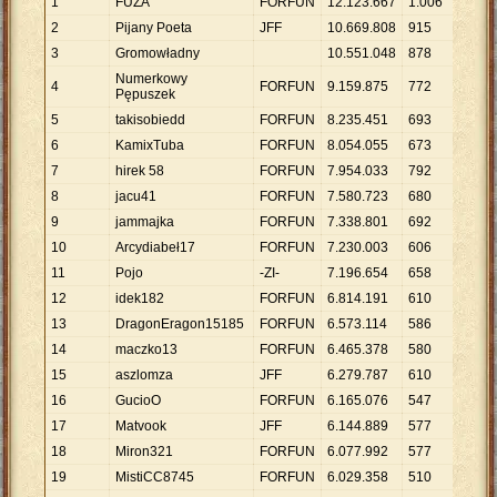
1
FUZA
FORFUN
12
.
123
.
667
1
.
006
12
.
05
2
Pijany Poeta
JFF
10
.
669
.
808
915
11
.
66
3
Gromowładny
10
.
551
.
048
878
12
.
01
Numerkowy
4
FORFUN
9
.
159
.
875
772
11
.
86
Pępuszek
5
takisobiedd
FORFUN
8
.
235
.
451
693
11
.
88
6
KamixTuba
FORFUN
8
.
054
.
055
673
11
.
96
7
hirek 58
FORFUN
7
.
954
.
033
792
10
.
04
8
jacu41
FORFUN
7
.
580
.
723
680
11
.
14
9
jammajka
FORFUN
7
.
338
.
801
692
10
.
60
10
Arcydiabeł17
FORFUN
7
.
230
.
003
606
11
.
93
11
Pojo
-ZI-
7
.
196
.
654
658
10
.
93
12
idek182
FORFUN
6
.
814
.
191
610
11
.
17
13
DragonEragon15185
FORFUN
6
.
573
.
114
586
11
.
21
14
maczko13
FORFUN
6
.
465
.
378
580
11
.
14
15
aszlomza
JFF
6
.
279
.
787
610
10
.
29
16
GucioO
FORFUN
6
.
165
.
076
547
11
.
27
17
Matvook
JFF
6
.
144
.
889
577
10
.
65
18
Miron321
FORFUN
6
.
077
.
992
577
10
.
53
19
MistiCC8745
FORFUN
6
.
029
.
358
510
11
.
82