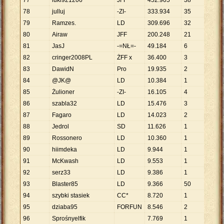
77
luki921206
JFF
452
.
905
38
11
.
91
78
julluj
-ZI-
333
.
934
35
9
.
541
79
Ramzes.
LD
309
.
696
32
9
.
678
80
Airaw
JFF
200
.
248
21
9
.
536
81
JasJ
-=NŁ=-
49
.
184
6
8
.
197
82
cringer2008PL
ŻFF x
36
.
400
3
12
.
13
83
DawidN
Pro
19
.
935
2
9
.
968
84
@JK@
LD
10
.
384
1
10
.
38
85
Żulioner
-ZI-
16
.
105
4
4
.
026
86
szabla32
LD
15
.
476
3
5
.
159
87
Fagaro
LD
14
.
023
2
7
.
012
88
Jedrol
SD
11
.
626
1
11
.
62
89
Rossonero
LD
10
.
360
1
10
.
36
90
hiimdeka
LD
9
.
944
1
9
.
944
91
McKwash
LD
9
.
553
1
9
.
553
92
serz33
LD
9
.
386
1
9
.
386
93
Blaster85
LD
9
.
366
50
187
94
szybki stasiek
CC*
8
.
720
1
8
.
720
95
dziaba95
FORFUN
8
.
546
2
4
.
273
96
Sprośnyelfik
7
.
769
1
7
.
769