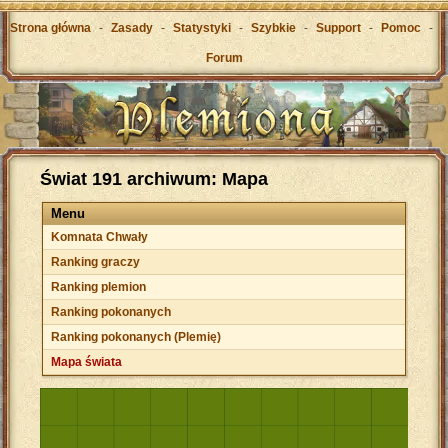
Strona główna
-
Zasady
-
Statystyki
-
Szybkie
-
Support
-
Pomoc
-
Forum
Świat 191 archiwum: Mapa
Menu
Komnata Chwały
Ranking graczy
Ranking plemion
Ranking pokonanych
Ranking pokonanych (Plemię)
Mapa świata