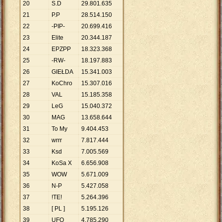
20
S.D
29
.
801
.
635
21
P.P
28
.
514
.
150
22
-PIP-
20
.
699
.
416
23
Elite
20
.
344
.
187
24
EPZPP
18
.
323
.
368
25
-RW-
18
.
197
.
883
26
GIEŁDA
15
.
341
.
003
27
KoChro
15
.
307
.
016
28
VAL
15
.
185
.
358
29
LeG
15
.
040
.
372
30
MAG
13
.
658
.
644
31
To My
9
.
404
.
453
32
wrrr
7
.
817
.
444
33
Ksd
7
.
005
.
569
34
KoSa X
6
.
656
.
908
35
WOW
5
.
671
.
009
36
N-P
5
.
427
.
058
37
!TE!
5
.
264
.
396
38
[ PL ]
5
.
195
.
126
39
UFO
4
.
785
.
290