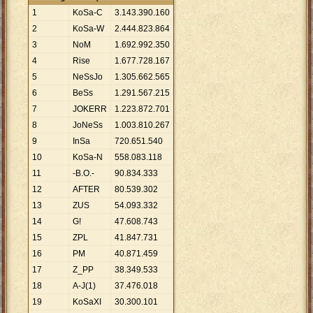
1
KoSa-C
3
.
143
.
390
.
160
2
KoSa-W
2
.
444
.
823
.
864
3
NoM
1
.
692
.
992
.
350
4
Rise
1
.
677
.
728
.
167
5
NeSsJo
1
.
305
.
662
.
565
6
BeSs
1
.
291
.
567
.
215
7
JOKERR
1
.
223
.
872
.
701
8
JoNeSs
1
.
003
.
810
.
267
9
InSa
720
.
651
.
540
10
KoSa-N
558
.
083
.
118
11
-B.O.-
90
.
834
.
333
12
AFTER
80
.
539
.
302
13
ZUS
54
.
093
.
332
14
G!
47
.
608
.
743
15
ZPL
41
.
847
.
731
16
PM
40
.
871
.
459
17
Z_PP
38
.
349
.
533
18
A-J(1)
37
.
476
.
018
19
KoSaXI
30
.
300
.
101