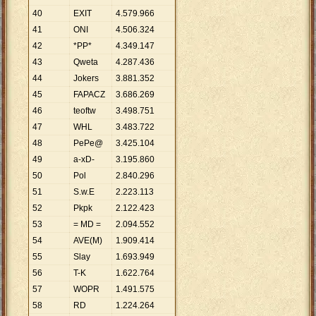
40
EXIT
4
.
579
.
966
41
ONI
4
.
506
.
324
42
*PP*
4
.
349
.
147
43
Qweta
4
.
287
.
436
44
Jokers
3
.
881
.
352
45
FAPACZ
3
.
686
.
269
46
teoftw
3
.
498
.
751
47
WHL
3
.
483
.
722
48
PePe@
3
.
425
.
104
49
a-xD-
3
.
195
.
860
50
Pol
2
.
840
.
296
51
S.w.E
2
.
223
.
113
52
Pkpk
2
.
122
.
423
53
= MD =
2
.
094
.
552
54
AVE(M)
1
.
909
.
414
55
Slay
1
.
693
.
949
56
T-K
1
.
622
.
764
57
WOPR
1
.
491
.
575
58
RD
1
.
224
.
264