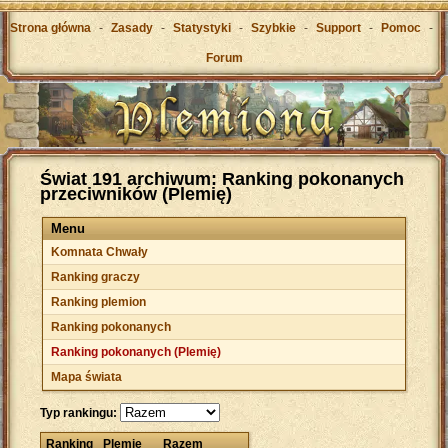
Strona główna
-
Zasady
-
Statystyki
-
Szybkie
-
Support
-
Pomoc
-
Forum
Świat 191 archiwum: Ranking pokonanych
przeciwników (Plemię)
Menu
Komnata Chwały
Ranking graczy
Ranking plemion
Ranking pokonanych
Ranking pokonanych (Plemię)
Mapa świata
Typ rankingu:
Ranking
Plemię
Razem