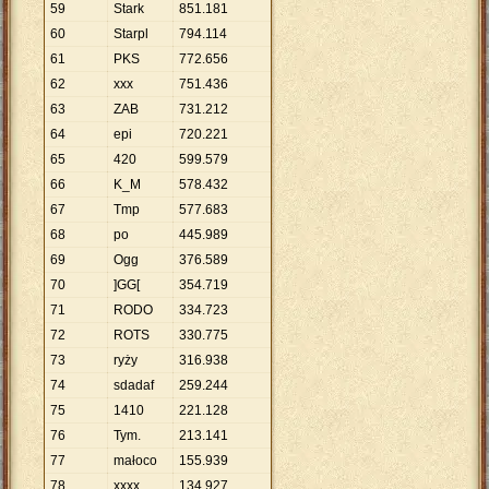
59
Stark
851
.
181
60
Starpl
794
.
114
61
PKS
772
.
656
62
xxx
751
.
436
63
ZAB
731
.
212
64
epi
720
.
221
65
420
599
.
579
66
K_M
578
.
432
67
Tmp
577
.
683
68
po
445
.
989
69
Ogg
376
.
589
70
]GG[
354
.
719
71
RODO
334
.
723
72
ROTS
330
.
775
73
ryży
316
.
938
74
sdadaf
259
.
244
75
1410
221
.
128
76
Tym.
213
.
141
77
małoco
155
.
939
78
xxxx
134
.
927