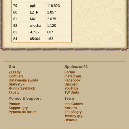
79
ppk
116
.
823
80
LZ_P
2
.
857
81
MX
2
.
075
82
wiocha
1
.
120
83
-ChL-
687
84
65464
163
Gra
Społeczność
Zasady
Forum
Komnata
Instagram
Ustawienia świata
Facebook
Statystyki
Discord
Rundy Szybkich
YouTube
Tapety
TW Stats
Pomoc & Support
Team
Pomoc
InnoGames
Support gry
Kariera
Pytania na forum
Zespół gry
Twórcy gry
Historia