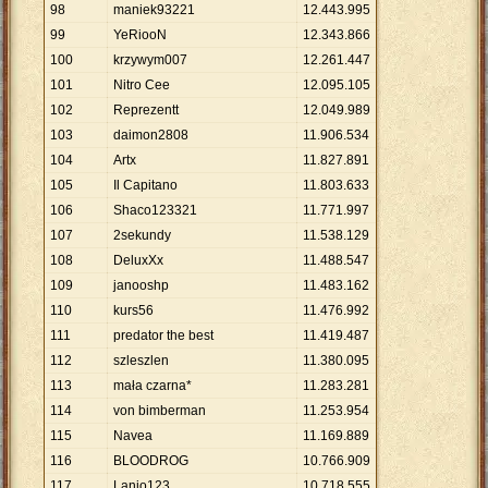
98
maniek93221
12
.
443
.
995
99
YeRiooN
12
.
343
.
866
100
krzywym007
12
.
261
.
447
101
Nitro Cee
12
.
095
.
105
102
Reprezentt
12
.
049
.
989
103
daimon2808
11
.
906
.
534
104
Artx
11
.
827
.
891
105
Il Capitano
11
.
803
.
633
106
Shaco123321
11
.
771
.
997
107
2sekundy
11
.
538
.
129
108
DeluxXx
11
.
488
.
547
109
janooshp
11
.
483
.
162
110
kurs56
11
.
476
.
992
111
predator the best
11
.
419
.
487
112
szleszlen
11
.
380
.
095
113
mała czarna*
11
.
283
.
281
114
von bimberman
11
.
253
.
954
115
Navea
11
.
169
.
889
116
BLOODROG
10
.
766
.
909
117
Lanio123
10
.
718
.
555