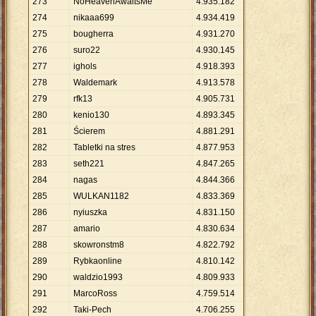
273
NoHeavenAwaitsMe
4
.
935
.
182
274
nikaaa699
4
.
934
.
419
275
bougherra
4
.
931
.
270
276
suro22
4
.
930
.
145
277
ighols
4
.
918
.
393
278
Waldemark
4
.
913
.
578
279
rfk13
4
.
905
.
731
280
kenio130
4
.
893
.
345
281
Ścierem
4
.
881
.
291
282
Tabletki na stres
4
.
877
.
953
283
seth221
4
.
847
.
265
284
nagas
4
.
844
.
366
285
WULKAN1182
4
.
833
.
369
286
nyiuszka
4
.
831
.
150
287
amario
4
.
830
.
634
288
skowronstm8
4
.
822
.
792
289
Rybkaonline
4
.
810
.
142
290
waldzio1993
4
.
809
.
933
291
MarcoRoss
4
.
759
.
514
292
Taki-Pech
4
.
706
.
255