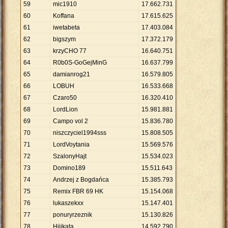
59
mic1910
17
.
662
.
731
60
Koffana
17
.
615
.
625
61
iwetabeta
17
.
403
.
084
62
bigszym
17
.
372
.
179
63
krzyCHO 77
16
.
640
.
751
64
R0b0S-GoGejMinG
16
.
637
.
799
65
damianrog21
16
.
579
.
805
66
LOBUH
16
.
533
.
668
67
Czaro50
16
.
320
.
410
68
LordLion
15
.
981
.
881
69
Campo vol 2
15
.
836
.
780
70
niszczyciel1994sss
15
.
808
.
505
71
LordVoytania
15
.
569
.
576
72
SzalonyHajt
15
.
534
.
023
73
Domino189
15
.
511
.
643
74
Andrzej z Bogdańca
15
.
385
.
793
75
Remix FBR 69 HK
15
.
154
.
068
76
lukaszekxx
15
.
147
.
401
77
ponuryrzeznik
15
.
130
.
826
78
Hijikata
14
.
592
.
790