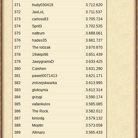
371
hudy030419
3
.
712
.
620
372
JaxLoL
3
.
711
.
537
373
carloss83
3
.
705
.
724
374
Sprit3
3
.
702
.
535
375
nattrum
3
.
688
.
061
376
hades35
3
.
681
.
727
377
The lo0zak
3
.
670
.
870
378
19skipi96
3
.
651
.
439
379
JawygramxD
3
.
633
.
425
380
Caishen
3
.
631
.
290
381
pawel0071413
3
.
621
.
171
382
znirzejskwarka
3
.
613
.
995
383
gloksynia
3
.
612
.
314
384
grzygi
3
.
590
.
174
385
vafankulos
3
.
585
.
085
386
The Rock.
3
.
582
.
012
387
kiniodg
3
.
579
.
132
388
Moptin
3
.
573
.
058
389
Allmaro
3
.
565
.
433