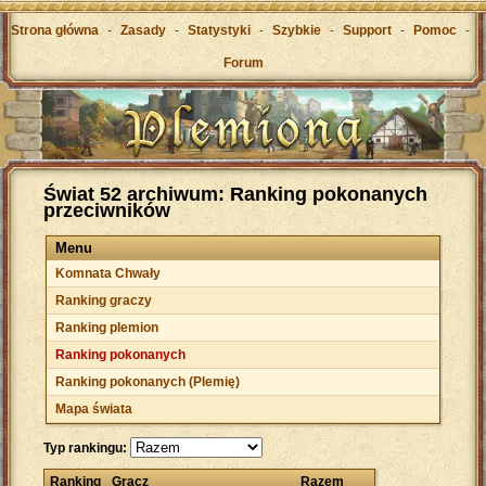
Strona główna
-
Zasady
-
Statystyki
-
Szybkie
-
Support
-
Pomoc
-
Forum
Świat 52 archiwum: Ranking pokonanych
przeciwników
Menu
Komnata Chwały
Ranking graczy
Ranking plemion
Ranking pokonanych
Ranking pokonanych (Plemię)
Mapa świata
Typ rankingu:
Ranking
Gracz
Razem