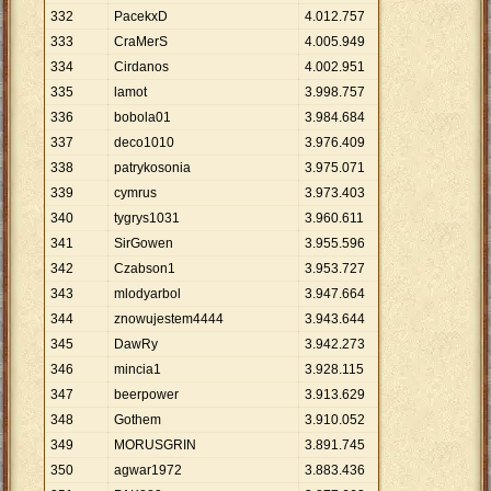
332
PacekxD
4
.
012
.
757
333
CraMerS
4
.
005
.
949
334
Cirdanos
4
.
002
.
951
335
lamot
3
.
998
.
757
336
bobola01
3
.
984
.
684
337
deco1010
3
.
976
.
409
338
patrykosonia
3
.
975
.
071
339
cymrus
3
.
973
.
403
340
tygrys1031
3
.
960
.
611
341
SirGowen
3
.
955
.
596
342
Czabson1
3
.
953
.
727
343
mlodyarbol
3
.
947
.
664
344
znowujestem4444
3
.
943
.
644
345
DawRy
3
.
942
.
273
346
mincia1
3
.
928
.
115
347
beerpower
3
.
913
.
629
348
Gothem
3
.
910
.
052
349
MORUSGRIN
3
.
891
.
745
350
agwar1972
3
.
883
.
436