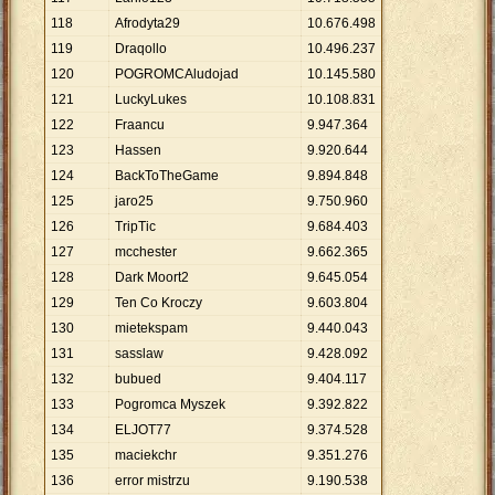
118
Afrodyta29
10
.
676
.
498
119
Draqollo
10
.
496
.
237
120
POGROMCAludojad
10
.
145
.
580
121
LuckyLukes
10
.
108
.
831
122
Fraancu
9
.
947
.
364
123
Hassen
9
.
920
.
644
124
BackToTheGame
9
.
894
.
848
125
jaro25
9
.
750
.
960
126
TripTic
9
.
684
.
403
127
mcchester
9
.
662
.
365
128
Dark Moort2
9
.
645
.
054
129
Ten Co Kroczy
9
.
603
.
804
130
mietekspam
9
.
440
.
043
131
sasslaw
9
.
428
.
092
132
bubued
9
.
404
.
117
133
Pogromca Myszek
9
.
392
.
822
134
ELJOT77
9
.
374
.
528
135
maciekchr
9
.
351
.
276
136
error mistrzu
9
.
190
.
538