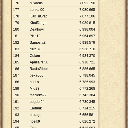
176
Mixaelis
7
.
092
.
150
177
Lenka 00
7
.
080
.
665
178
iJakTuGrać
7
.
077
.
106
179
KhalDrogo
7
.
039
.
815
180
Deathgvr
6
.
998
.
004
181
Pitle13
6
.
964
.
697
182
SamosiaZ
6
.
939
.
579
183
rukol78
6
.
938
.
710
184
Cokon
6
.
934
.
370
185
Aprilia rs 50
6
.
918
.
721
186
RastaGibon
6
.
886
.
665
187
peka666
6
.
798
.
045
188
n-l-l-n
6
.
785
.
993
189
Mig23
6
.
772
.
268
190
macieks22
6
.
743
.
384
191
bogdol94
6
.
730
.
345
192
Endriuk
6
.
714
.
215
193
pstragu
6
.
656
.
581
194
nosik9
6
.
626
.
272