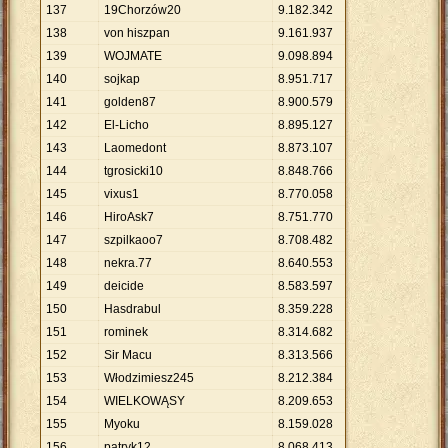
137
19Chorzów20
9
.
182
.
342
138
von hiszpan
9
.
161
.
937
139
WOJMATE
9
.
098
.
894
140
sojkap
8
.
951
.
717
141
golden87
8
.
900
.
579
142
El-Licho
8
.
895
.
127
143
Laomedont
8
.
873
.
107
144
tgrosicki10
8
.
848
.
766
145
vixus1
8
.
770
.
058
146
HiroAsk7
8
.
751
.
770
147
szpilkaoo7
8
.
708
.
482
148
nekra.77
8
.
640
.
553
149
deicide
8
.
583
.
597
150
Hasdrabul
8
.
359
.
228
151
rominek
8
.
314
.
682
152
Sir Macu
8
.
313
.
566
153
Włodzimiesz245
8
.
212
.
384
154
WIELKOWĄSY
8
.
209
.
653
155
Myoku
8
.
159
.
028
156
patryk12.
8
.
068
.
413