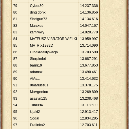
79
Cyber30
14
.
237
.
336
80
ding donk
14
.
136
.
856
81
Shotgun73
14
.
134
.
616
82
Marxxes
14
.
047
.
167
83
kamiwwy
14
.
020
.
770
84
MATEUSZ-VIBRATOR WIELKI
13
.
959
.
997
85
MATRIX1982D
13
.
714
.
090
86
Cinekreaktywacja
13
.
703
.
590
87
Sierpimlot
13
.
687
.
291
88
barni19
13
.
677
.
853
89
adamax
13
.
490
.
461
90
AtAs...
13
.
414
.
632
91
0mariusz01
13
.
378
.
175
92
MoAgentoo
13
.
269
.
809
93
asasyn125
13
.
238
.
468
94
Tuniu94
13
.
118
.
500
95
kijaki2
12
.
913
.
417
96
Sodal
12
.
834
.
285
97
Pralinka2
12
.
703
.
611