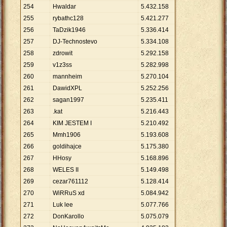
254
Hwaldar
5
.
432
.
158
255
rybathc128
5
.
421
.
277
256
TaDzik1946
5
.
336
.
414
257
DJ-Technostevo
5
.
334
.
108
258
zdrowit
5
.
292
.
158
259
v1z3ss
5
.
282
.
998
260
mannheim
5
.
270
.
104
261
DawidXPL
5
.
252
.
256
262
sagan1997
5
.
235
.
411
263
.kat
5
.
216
.
443
264
KIM JESTEM I
5
.
210
.
492
265
Mmh1906
5
.
193
.
608
266
goldihajce
5
.
175
.
380
267
HHosy
5
.
168
.
896
268
WELES II
5
.
149
.
498
269
cezar761112
5
.
128
.
414
270
WiRRuS xd
5
.
084
.
942
271
Luk lee
5
.
077
.
766
272
DonKarollo
5
.
075
.
079