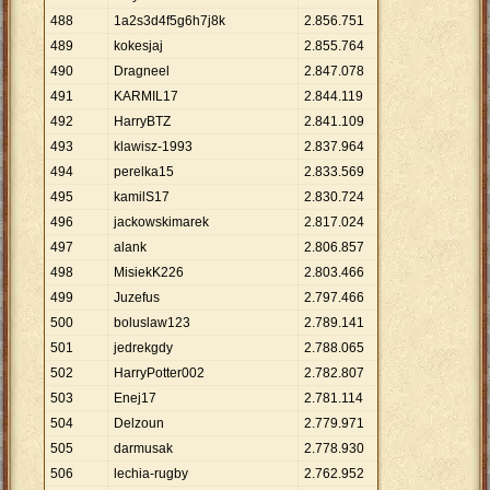
488
1a2s3d4f5g6h7j8k
2
.
856
.
751
489
kokesjaj
2
.
855
.
764
490
Dragneel
2
.
847
.
078
491
KARMIL17
2
.
844
.
119
492
HarryBTZ
2
.
841
.
109
493
klawisz-1993
2
.
837
.
964
494
perelka15
2
.
833
.
569
495
kamilS17
2
.
830
.
724
496
jackowskimarek
2
.
817
.
024
497
alank
2
.
806
.
857
498
MisiekK226
2
.
803
.
466
499
Juzefus
2
.
797
.
466
500
boluslaw123
2
.
789
.
141
501
jedrekgdy
2
.
788
.
065
502
HarryPotter002
2
.
782
.
807
503
Enej17
2
.
781
.
114
504
Delzoun
2
.
779
.
971
505
darmusak
2
.
778
.
930
506
lechia-rugby
2
.
762
.
952