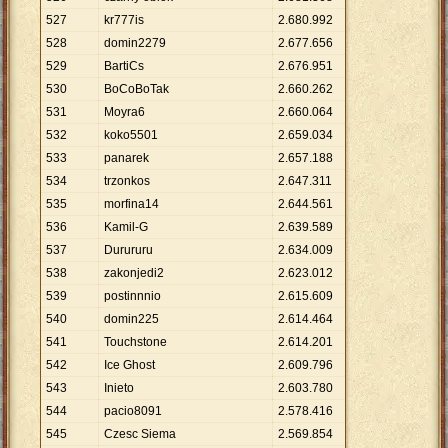
527
kr777is
2
.
680
.
992
528
domin2279
2
.
677
.
656
529
BartiCs
2
.
676
.
951
530
BoCoBoTak
2
.
660
.
262
531
Moyra6
2
.
660
.
064
532
koko5501
2
.
659
.
034
533
panarek
2
.
657
.
188
534
trzonkos
2
.
647
.
311
535
morfina14
2
.
644
.
561
536
Kamil-G
2
.
639
.
589
537
Durururu
2
.
634
.
009
538
zakonjedi2
2
.
623
.
012
539
postinnnio
2
.
615
.
609
540
domin225
2
.
614
.
464
541
Touchstone
2
.
614
.
201
542
Ice Ghost
2
.
609
.
796
543
Inieto
2
.
603
.
780
544
pacio8091
2
.
578
.
416
545
Czesc Siema
2
.
569
.
854