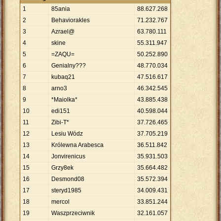
1
85ania
88
.
627
.
268
2
Behaviorakles
71
.
232
.
767
3
Azrael@
63
.
780
.
111
4
skine
55
.
311
.
947
5
=ZAQU=
50
.
252
.
890
6
Genialny???
48
.
770
.
034
7
kubaq21
47
.
516
.
617
8
arno3
46
.
342
.
545
9
*Maiolka*
43
.
885
.
438
10
edi151
40
.
598
.
044
11
Zibi-T*
37
.
726
.
465
12
Lesiu Wódz
37
.
705
.
219
13
Królewna Arabesca
36
.
511
.
842
14
Jonvirenicus
35
.
931
.
503
15
Grzy8ek
35
.
664
.
482
16
Desmond08
35
.
572
.
394
17
steryd1985
34
.
009
.
431
18
mercol
33
.
851
.
244
19
Waszprzeciwnik
32
.
161
.
057