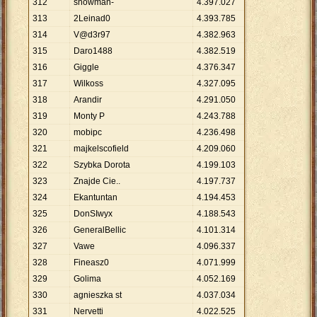
312
snowman-
4
.
397
.
027
313
2Leinad0
4
.
393
.
785
314
V@d3r97
4
.
382
.
963
315
Daro1488
4
.
382
.
519
316
Giggle
4
.
376
.
347
317
Wilkoss
4
.
327
.
095
318
Arandir
4
.
291
.
050
319
Monty P
4
.
243
.
788
320
mobipc
4
.
236
.
498
321
majkelscofield
4
.
209
.
060
322
Szybka Dorota
4
.
199
.
103
323
Znajde Cie..
4
.
197
.
737
324
Ekantuntan
4
.
194
.
453
325
DonSIwyx
4
.
188
.
543
326
GeneralBellic
4
.
101
.
314
327
Vawe
4
.
096
.
337
328
Fineasz0
4
.
071
.
999
329
Golima
4
.
052
.
169
330
agnieszka st
4
.
037
.
034
331
Nervetti
4
.
022
.
525