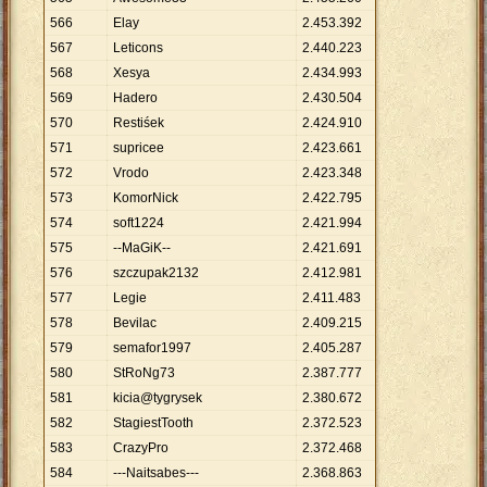
566
Elay
2
.
453
.
392
567
Leticons
2
.
440
.
223
568
Xesya
2
.
434
.
993
569
Hadero
2
.
430
.
504
570
Restiśek
2
.
424
.
910
571
supricee
2
.
423
.
661
572
Vrodo
2
.
423
.
348
573
KomorNick
2
.
422
.
795
574
soft1224
2
.
421
.
994
575
--MaGiK--
2
.
421
.
691
576
szczupak2132
2
.
412
.
981
577
Legie
2
.
411
.
483
578
Bevilac
2
.
409
.
215
579
semafor1997
2
.
405
.
287
580
StRoNg73
2
.
387
.
777
581
kicia@tygrysek
2
.
380
.
672
582
StagiestTooth
2
.
372
.
523
583
CrazyPro
2
.
372
.
468
584
---Naitsabes---
2
.
368
.
863