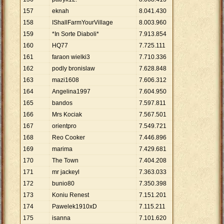
157
eknah
8
.
041
.
430
158
IShallFarmYourVillage
8
.
003
.
960
159
*In Sorte Diaboli*
7
.
913
.
854
160
HQ77
7
.
725
.
111
161
faraon wielki3
7
.
710
.
336
162
podly bronislaw
7
.
628
.
848
163
mazi1608
7
.
606
.
312
164
Angelina1997
7
.
604
.
950
165
bandos
7
.
597
.
811
166
Mrs Kociak
7
.
567
.
501
167
orientpro
7
.
549
.
721
168
Reo Cooker
7
.
446
.
896
169
marima
7
.
429
.
681
170
The Town
7
.
404
.
208
171
mr jackeyl
7
.
363
.
033
172
bunio80
7
.
350
.
398
173
Koniu Renest
7
.
151
.
201
174
Pawelek1910xD
7
.
115
.
211
175
isanna
7
.
101
.
620