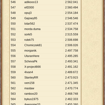
546
adikooo13
2
.
562
.
041
547
elf2000
2
.
560
.
494
548
opuj3
2
.
554
.
184
549
Gajowy95
2
.
546
.
546
550
lotar562
2
.
537
.
474
551
morda duma
2
.
534
.
758
552
sorki5
2
.
515
.
559
553
rutek75
2
.
506
.
698
554
Chomiczek81
2
.
506
.
026
555
morganik.
2
.
497
.
758
556
UturanHere
2
.
495
.
285
557
SchevaPk
2
.
493
.
341
558
X-project666
2
.
491
.
162
559
4ivan4
2
.
489
.
672
560
StanleyRR
2
.
473
.
915
561
vxm158
2
.
471
.
345
562
mastaw
2
.
470
.
774
563
ramboo20
2
.
468
.
748
564
bykus1975
2
.
462
.
333
565
Awesome33
2
.
455
.
260