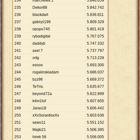
234
marchewa 1
5
.
846
.
059
235
Dekor88
5
.
842
.
742
236
blackdart
5
.
836
.
811
237
gabryś199
5
.
809
.
329
238
opopo745
5
.
801
.
419
239
rybadigital
5
.
767
.
075
240
daddyb
5
.
747
.
332
241
axel 7
5
.
737
.
797
242
ortg
5
.
713
.
228
243
esoox
5
.
693
.
300
244
rogalinskiadam
5
.
686
.
037
245
bzz96
5
.
669
.
372
246
TeTris.
5
.
635
.
677
247
beyond72a
5
.
622
.
899
248
k4m1lof
5
.
607
.
605
249
Jaras18
5
.
606
.
442
250
xXxSorantisxXx
5
.
603
.
636
251
sewo11
5
.
551
.
152
252
Majki21
5
.
506
.
395
253
hirek 58
5
.
506
.
005