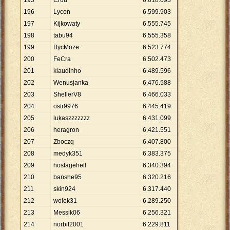
195
Cruu
6
.
618
.
093
196
Lycon
6
.
599
.
903
197
Kijkowaty
6
.
555
.
745
198
tabu94
6
.
555
.
358
199
BycMoze
6
.
523
.
774
200
FeCra
6
.
502
.
473
201
klaudinho
6
.
489
.
596
202
Wenusjanka
6
.
476
.
588
203
ShellerV8
6
.
466
.
033
204
ostr9976
6
.
445
.
419
205
lukaszzzzzzz
6
.
431
.
099
206
heragron
6
.
421
.
551
207
Zboczq
6
.
407
.
800
208
medyk351
6
.
383
.
375
209
hostagehell
6
.
340
.
394
210
banshe95
6
.
320
.
216
211
skin924
6
.
317
.
440
212
wolek31
6
.
289
.
250
213
Messik06
6
.
256
.
321
214
norbif2001
6
.
229
.
811