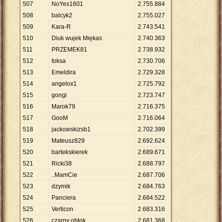
507
NoYes1601
2
.
755
.
884
508
balcyk2
2
.
755
.
027
509
Kara-R
2
.
743
.
541
510
Diuk wujek Miękas
2
.
740
.
363
511
PRZEMEK81
2
.
738
.
932
512
toksa
2
.
730
.
706
513
Emeldira
2
.
729
.
328
514
angelox1
2
.
725
.
792
515
gongi
2
.
723
.
747
516
Marok79
2
.
716
.
375
517
GooM
2
.
716
.
064
518
jackowskizsb1
2
.
702
.
399
519
Mateusz829
2
.
692
.
624
520
bartekskierek
2
.
689
.
671
521
Ricki38
2
.
688
.
797
522
..MamCie
2
.
687
.
706
523
dzymik
2
.
684
.
763
524
Panciera
2
.
684
.
522
525
Verticon
2
.
683
.
316
526
czarny obłok
2
.
681
.
368