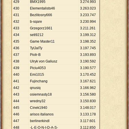
429
BMX1995
3
.
274
.
993
430
Elementalists46
3
.
263
.
023
431
Bezlitosny666
3
.
233
.
747
432
b-sqare
3
.
230
.
994
433
Grzegorz1661
3
.
211
.
261
434
seti9212
3
.
199
.
312
435
Game Master11
3
.
198
.
352
436
TyIJaITy
3
.
197
.
745
437
Piotr-B
3
.
193
.
893
438
Ulryk von Galiusz
3
.
190
.
592
439
Piciu4053
3
.
190
.
577
440
Emi1015
3
.
170
.
452
441
Fujinchang
3
.
167
.
621
442
qnusiq
3
.
166
.
962
443
osiemnasty18
3
.
156
.
580
444
wredny32
3
.
150
.
830
445
Cinek1940
3
.
148
.
017
446
arisos italianos
3
.
133
.
178
447
berlinerkindl
3
.
117
.
601
448
-L-E-O-N-I-D-A-S-
3
.
112
.
850