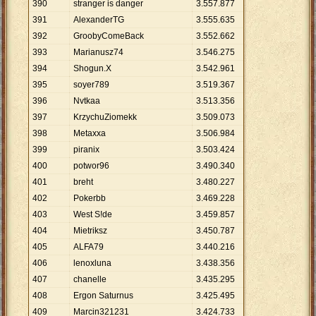
390
stranger is danger
3
.
557
.
877
391
AlexanderTG
3
.
555
.
635
392
GroobyComeBack
3
.
552
.
662
393
Marianusz74
3
.
546
.
275
394
Shogun.X
3
.
542
.
961
395
soyer789
3
.
519
.
367
396
Nvtkaa
3
.
513
.
356
397
KrzychuZiomekk
3
.
509
.
073
398
Metaxxa
3
.
506
.
984
399
piranix
3
.
503
.
424
400
potwor96
3
.
490
.
340
401
breht
3
.
480
.
227
402
Pokerbb
3
.
469
.
228
403
West S!de
3
.
459
.
857
404
Mietriksz
3
.
450
.
787
405
ALFA79
3
.
440
.
216
406
lenoxluna
3
.
438
.
356
407
chanelle
3
.
435
.
295
408
Ergon Saturnus
3
.
425
.
495
409
Marcin321231
3
.
424
.
733