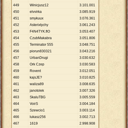
449
Winicjusz12
3
.
101
.
001
450
elvvirka
3
.
085
.
919
451
smykuux
3
.
076
.
361
452
Asterixtychy
3
.
061
.
243
453
F4N4TYK.flO
3
.
053
.
407
454
CzubMakabra
3
.
051
.
806
455
Terminator 555
3
.
048
.
751
456
piorun830321
3
.
043
.
216
457
UrbanDrugi
3
.
030
.
632
458
Ork Czep
3
.
030
.
583
459
Rovent
3
.
012
.
051
460
kajsJE?
3
.
010
.
825
461
waliza89
3
.
008
.
635
462
janotolek
3
.
007
.
326
463
SkaluTBG
3
.
005
.
559
464
VoirS
3
.
004
.
184
465
Szewcio1
3
.
003
.
114
466
lukasz256
3
.
002
.
713
467
1619
2
.
998
.
908