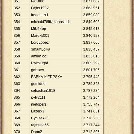
351
PAK880
3
.
877
.
662
352
Fajter1992
3
.
863
.
951
353
ireneuszr1
3
.
859
.
089
354
michald78litzmannstadt
3
.
849
.
603
355
Miki14op
3
.
845
.
613
356
Marekk001
3
.
840
.
928
357
LordLopez
3
.
837
.
666
358
3mamLolka
3
.
836
.
457
359
amian oo
3
.
833
.
613
360
RaitoLight
3
.
809
.
292
361
gabsaw
3
.
801
.
705
362
BABKA-KIEDPSKA
3
.
795
.
443
363
gemided
3
.
789
.
323
364
sebastian1918
3
.
787
.
234
365
pyły2111
3
.
773
.
264
366
nietoperz
3
.
755
.
747
367
Lazerx3
3
.
741
.
031
368
Cypisek23
3
.
718
.
230
369
rajmund55
3
.
717
.
344
370
DannZ.
3
.
713
.
396