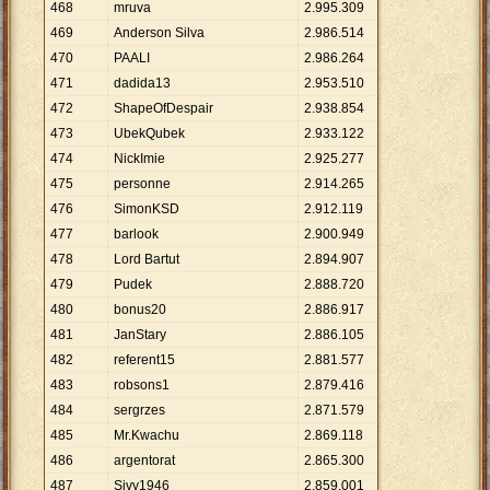
468
mruva
2
.
995
.
309
469
Anderson Silva
2
.
986
.
514
470
PAALI
2
.
986
.
264
471
dadida13
2
.
953
.
510
472
ShapeOfDespair
2
.
938
.
854
473
UbekQubek
2
.
933
.
122
474
NickImie
2
.
925
.
277
475
personne
2
.
914
.
265
476
SimonKSD
2
.
912
.
119
477
barlook
2
.
900
.
949
478
Lord Bartut
2
.
894
.
907
479
Pudek
2
.
888
.
720
480
bonus20
2
.
886
.
917
481
JanStary
2
.
886
.
105
482
referent15
2
.
881
.
577
483
robsons1
2
.
879
.
416
484
sergrzes
2
.
871
.
579
485
Mr.Kwachu
2
.
869
.
118
486
argentorat
2
.
865
.
300
487
Sivy1946
2
.
859
.
001