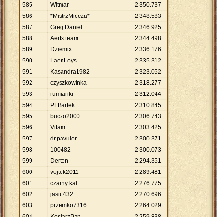
585
Witmar
2
.
350
.
737
586
*MistrzMiecza*
2
.
348
.
583
587
Greg Daniel
2
.
346
.
925
588
Aerts team
2
.
344
.
498
589
Dziemix
2
.
336
.
176
590
LaenLoys
2
.
335
.
312
591
Kasandra1982
2
.
323
.
052
592
czyszkowinka
2
.
318
.
277
593
rumianki
2
.
312
.
044
594
PFBartek
2
.
310
.
845
595
buczo2000
2
.
306
.
743
596
Vitam
2
.
303
.
425
597
dr.pavulon
2
.
300
.
371
598
100482
2
.
300
.
073
599
Derten
2
.
294
.
351
600
vojtek2011
2
.
289
.
481
601
czarny kał
2
.
276
.
775
602
jasiu432
2
.
270
.
696
603
przemko7316
2
.
264
.
029
604
KosiarzPan
2
.
259
.
838