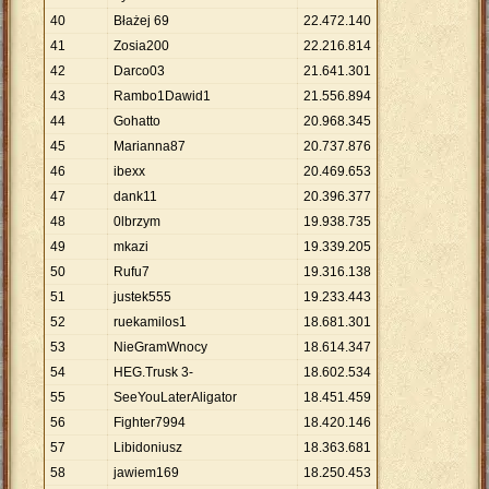
40
Błażej 69
22
.
472
.
140
41
Zosia200
22
.
216
.
814
42
Darco03
21
.
641
.
301
43
Rambo1Dawid1
21
.
556
.
894
44
Gohatto
20
.
968
.
345
45
Marianna87
20
.
737
.
876
46
ibexx
20
.
469
.
653
47
dank11
20
.
396
.
377
48
0lbrzym
19
.
938
.
735
49
mkazi
19
.
339
.
205
50
Rufu7
19
.
316
.
138
51
justek555
19
.
233
.
443
52
ruekamilos1
18
.
681
.
301
53
NieGramWnocy
18
.
614
.
347
54
HEG.Trusk 3-
18
.
602
.
534
55
SeeYouLaterAligator
18
.
451
.
459
56
Fighter7994
18
.
420
.
146
57
Libidoniusz
18
.
363
.
681
58
jawiem169
18
.
250
.
453