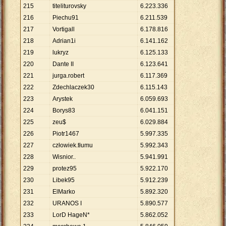
215
titeliturovsky
6
.
223
.
336
216
Piechu91
6
.
211
.
539
217
Vortigall
6
.
178
.
816
218
Adrian1i
6
.
141
.
162
219
lukryz
6
.
125
.
133
220
Dante II
6
.
123
.
641
221
jurga.robert
6
.
117
.
369
222
Zdechlaczek30
6
.
115
.
143
223
Arystek
6
.
059
.
693
224
Borys83
6
.
041
.
151
225
zeu$
6
.
029
.
884
226
Piotr1467
5
.
997
.
335
227
człowiek.tłumu
5
.
992
.
343
228
Wisnior..
5
.
941
.
991
229
protez95
5
.
922
.
170
230
Libek95
5
.
912
.
239
231
ElMarko
5
.
892
.
320
232
URANOS I
5
.
890
.
577
233
LorD HageN*
5
.
862
.
052