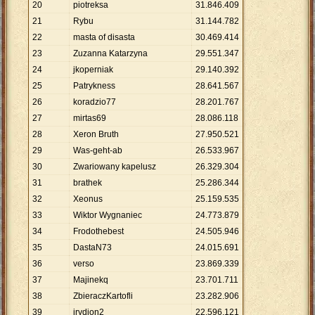
20
piotreksa
31
.
846
.
409
21
Rybu
31
.
144
.
782
22
masta of disasta
30
.
469
.
414
23
Zuzanna Katarzyna
29
.
551
.
347
24
jkoperniak
29
.
140
.
392
25
Patrykness
28
.
641
.
567
26
koradzio77
28
.
201
.
767
27
mirtas69
28
.
086
.
118
28
Xeron Bruth
27
.
950
.
521
29
Was-geht-ab
26
.
533
.
967
30
Zwariowany kapelusz
26
.
329
.
304
31
brathek
25
.
286
.
344
32
Xeonus
25
.
159
.
535
33
Wiktor Wygnaniec
24
.
773
.
879
34
Frodothebest
24
.
505
.
946
35
DastaN73
24
.
015
.
691
36
verso
23
.
869
.
339
37
Majinekq
23
.
701
.
711
38
ZbieraczKartofli
23
.
282
.
906
39
irydion2
22
.
596
.
121