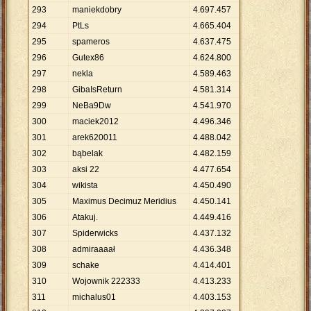
293
maniekdobry
4
.
697
.
457
294
PtLs
4
.
665
.
404
295
spameros
4
.
637
.
475
296
Gutex86
4
.
624
.
800
297
nekla
4
.
589
.
463
298
GibaIsReturn
4
.
581
.
314
299
NeBa9Dw
4
.
541
.
970
300
maciek2012
4
.
496
.
346
301
arek620011
4
.
488
.
042
302
bąbelak
4
.
482
.
159
303
aksi 22
4
.
477
.
654
304
wikista
4
.
450
.
490
305
Maximus Decimuz Meridius
4
.
450
.
141
306
Atakuj.
4
.
449
.
416
307
Spiderwicks
4
.
437
.
132
308
admiraaaał
4
.
436
.
348
309
schake
4
.
414
.
401
310
Wojownik 222333
4
.
413
.
233
311
michalus01
4
.
403
.
153