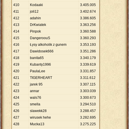
410
Kodaaki
3
.
405
.
005
411
joli12
3
.
402
.
674
412
adahin
3
.
386
.
605
413
DrKwiatek
3
.
363
.
256
414
Pinpok
3
.
360
.
588
415
DangeroouS
3
.
360
.
293
416
Łysy alkoholik z gunem
3
.
353
.
193
417
Dawidosek666
3
.
351
.
286
418
banita65
3
.
340
.
179
419
Kubanty1996
3
.
339
.
619
420
PaulaLee
3
.
331
.
857
421
TIGERHEART
3
.
311
.
612
422
jarek 95
3
.
307
.
115
423
annar
3
.
303
.
039
424
wals76
3
.
300
.
673
425
smella
3
.
294
.
510
426
slawekk28
3
.
288
.
457
427
wirusek hehe
3
.
282
.
695
428
Mucka13
3
.
275
.
225