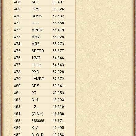
468
ALT
60
.
407
469
FFYF
59
.
126
470
BOSS
57
.
532
471
sam
56
.
668
472
MPRR
56
.
419
473
MM2
56
.
028
474
MRZ
55
.
773
475
SPEED
55
.
677
476
1BAT
54
.
846
477
miecz
54
.
543
478
PXD
52
.
928
479
LAMBO
52
.
872
480
ADS
50
.
841
481
PT
49
.
353
482
D.N
48
.
393
483
--Z--
46
.
819
484
(G-MY)
46
.
688
485
666666
46
.
671
486
K-M
46
.
495
487
A_O_D
45
.
688