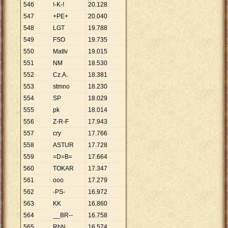
546
!-K-!
20
.
128
547
+PE+
20
.
040
548
LGT
19
.
788
549
FSO
19
.
735
550
MatIv
19
.
015
551
NM
18
.
530
552
Cz.A.
18
.
381
553
stmno
18
.
230
554
SP
18
.
029
555
pk
18
.
014
556
Z-R-F
17
.
943
557
cry
17
.
766
558
ASTUR
17
.
728
559
=D=B=
17
.
664
560
TOKAR
17
.
347
561
ooo
17
.
279
562
-PS-
16
.
972
563
KK
16
.
860
564
__BR--
16
.
758
565
RhN
16
.
574