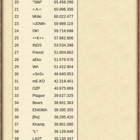
20
*SiM*
65
.
458
.
298
21
=.A.=
60
.
996
.
356
22
Miśki
60
.
022
.
477
23
=JOWI=
59
.
989
.
119
24
OK!
59
.
716
.
688
25
++K++
57
.
862
.
806
26
INDS
53
.
534
.
398
27
Friend
51
.
804
.
882
28
aEko
51
.
676
.
576
29
WA
51
.
422
.
904
30
»SnS«
46
.
840
.
953
31
mE-KO
42
.
319
.
401
32
OZP
40
.
975
.
869
33
Plague
39
.
627
.
325
34
Bears
38
.
601
.
363
35
ENIGMA
38
.
395
.
355
36
[Re]
38
.
295
.
420
37
Khamp
36
.
801
.
080
38
*L*
36
.
126
.
848
39
LAST
35
.
135
.
347