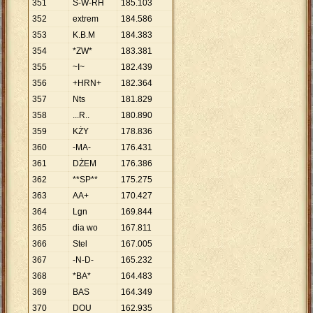
351
S-W-RH
185
.
103
352
extrem
184
.
586
353
K.B.M
184
.
383
354
*ZW*
183
.
381
355
~I~
182
.
439
356
+HRN+
182
.
364
357
Nts
181
.
829
358
...R..
180
.
890
359
KŻY
178
.
836
360
-MA-
176
.
431
361
DŻEM
176
.
386
362
**SP**
175
.
275
363
AA+
170
.
427
364
Lgn
169
.
844
365
dia wo
167
.
811
366
Stel
167
.
005
367
-N-D-
165
.
232
368
*BA*
164
.
483
369
BAS
164
.
349
370
DOU
162
.
935