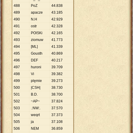
488
PoZ
44
.
838
489
apacze
43
.
185
490
N.H
42
.
929
491
ostr
42
.
328
492
POlSKi
42
.
165
493
ziomuw
41
.
773
494
[ML]
41
.
339
495
Gousth
40
.
869
496
DEF
40
.
217
497
huroni
39
.
709
498
Vi
39
.
382
499
plęmie
39
.
273
500
|CSH|
38
.
730
501
B.D.
38
.
700
502
~AP~
37
.
824
503
.:NW:.
37
.
570
504
weqrt
37
.
373
505
ja
37
.
108
506
NEM
36
.
859