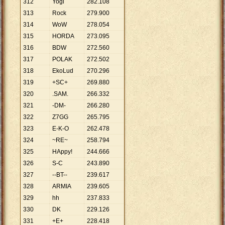
312
Yogi
282
.
108
313
Rock
279
.
900
314
WoW
278
.
054
315
HORDA
273
.
095
316
BDW
272
.
560
317
POLAK
272
.
502
318
EkoLud
270
.
296
319
+SC+
269
.
880
320
.SAM.
266
.
332
321
-DM-
266
.
280
322
Z7GG
265
.
795
323
E-K-O
262
.
478
324
~RE~
258
.
794
325
HAppy!
244
.
666
326
S-C
243
.
890
327
--BT--
239
.
617
328
ARMIA
239
.
605
329
hh
237
.
833
330
DK
229
.
126
331
+E+
228
.
418