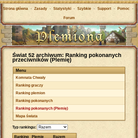
Strona główna
-
Zasady
-
Statystyki
-
Szybkie
-
Support
-
Pomoc
-
Forum
Świat 52 archiwum: Ranking pokonanych
przeciwników (Plemię)
Menu
Komnata Chwały
Ranking graczy
Ranking plemion
Ranking pokonanych
Ranking pokonanych (Plemię)
Mapa świata
Typ rankingu:
Ranking
Plemię
Razem