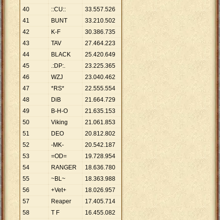
40
::CU::
33
.
557
.
526
41
BUNT
33
.
210
.
502
42
K-F
30
.
386
.
735
43
TAV
27
.
464
.
223
44
BLACK
25
.
420
.
649
45
.:DP:.
23
.
225
.
365
46
WZJ
23
.
040
.
462
47
*RS*
22
.
555
.
554
48
DiB
21
.
664
.
729
49
B-H-O
21
.
635
.
153
50
Viking
21
.
061
.
853
51
DEO
20
.
812
.
802
52
-MK-
20
.
542
.
187
53
=OD=
19
.
728
.
954
54
RANGER
18
.
636
.
780
55
~BL~
18
.
363
.
988
56
+Vet+
18
.
026
.
957
57
Reaper
17
.
405
.
714
58
T F
16
.
455
.
082