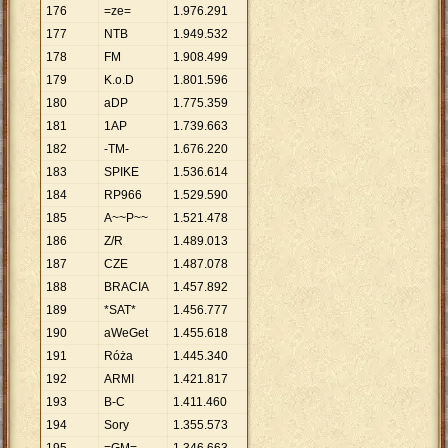
176
=ze=
1
.
976
.
291
177
NTB
1
.
949
.
532
178
FM
1
.
908
.
499
179
K.o.D
1
.
801
.
596
180
aDP
1
.
775
.
359
181
1AP
1
.
739
.
663
182
-TM-
1
.
676
.
220
183
SPIKE
1
.
536
.
614
184
RP966
1
.
529
.
590
185
A~~P~~
1
.
521
.
478
186
Z/R
1
.
489
.
013
187
CZE
1
.
487
.
078
188
BRACIA
1
.
457
.
892
189
*SAT*
1
.
456
.
777
190
aWeGet
1
.
455
.
618
191
Róża
1
.
445
.
340
192
ARMI
1
.
421
.
817
193
B-C
1
.
411
.
460
194
Sory
1
.
355
.
573