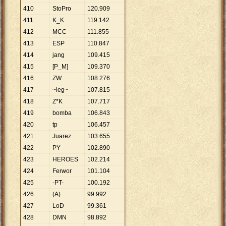
410
StoPro
120
.
909
411
K_K
119
.
142
412
MCC
111
.
855
413
ESP
110
.
847
414
jang
109
.
415
415
[P_M]
109
.
370
416
ZW
108
.
276
417
~leg~
107
.
815
418
Z*K
107
.
717
419
bomba
106
.
843
420
tp
106
.
457
421
Juarez
103
.
655
422
PY
102
.
890
423
HEROES
102
.
214
424
Ferwor
101
.
104
425
-PT-
100
.
192
426
(A)
99
.
992
427
LoD
99
.
361
428
DMN
98
.
892