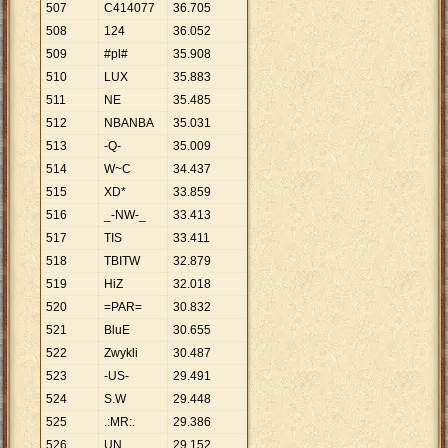
507
C414077
36
.
705
508
124
36
.
052
509
#pl#
35
.
908
510
LUX
35
.
883
511
NE
35
.
485
512
NBANBA
35
.
031
513
-Q-
35
.
009
514
W~C
34
.
437
515
XD*
33
.
859
516
_-NW-_
33
.
413
517
TIS
33
.
411
518
TBITW
32
.
879
519
HiZ
32
.
018
520
=PAR=
30
.
832
521
BluE
30
.
655
522
Zwykli
30
.
487
523
-US-
29
.
491
524
S.W
29
.
448
525
.:MR:.
29
.
386
526
UN
29
.
152