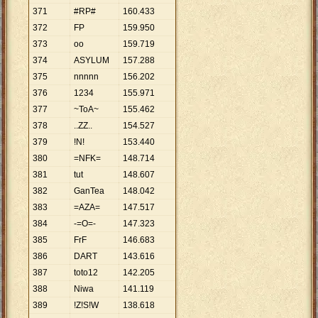
371
#RP#
160
.
433
372
FP
159
.
950
373
oo
159
.
719
374
ASYLUM
157
.
288
375
nnnnn
156
.
202
376
1234
155
.
971
377
~ToA~
155
.
462
378
..ZZ..
154
.
527
379
!N!
153
.
440
380
=NFK=
148
.
714
381
tut
148
.
607
382
GanTea
148
.
042
383
=AZA=
147
.
517
384
-=O=-
147
.
323
385
FrF
146
.
683
386
DART
143
.
616
387
toto12
142
.
205
388
Niwa
141
.
119
389
!Z!S!W
138
.
618