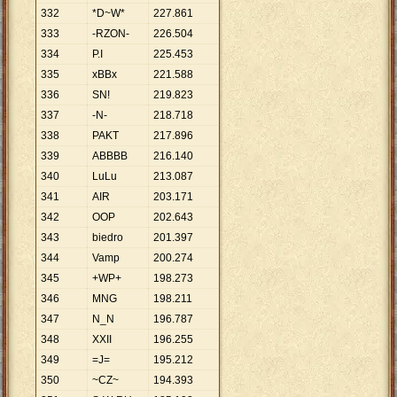
332
*D~W*
227
.
861
333
-RZON-
226
.
504
334
P.I
225
.
453
335
xBBx
221
.
588
336
SN!
219
.
823
337
-N-
218
.
718
338
PAKT
217
.
896
339
ABBBB
216
.
140
340
LuLu
213
.
087
341
AIR
203
.
171
342
OOP
202
.
643
343
biedro
201
.
397
344
Vamp
200
.
274
345
+WP+
198
.
273
346
MNG
198
.
211
347
N_N
196
.
787
348
XXII
196
.
255
349
=J=
195
.
212
350
~CZ~
194
.
393