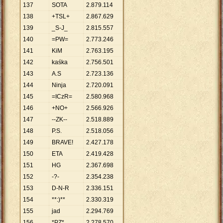
137
SOTA
2
.
879
.
114
138
+TSL+
2
.
867
.
629
139
_S-J_
2
.
815
.
557
140
=PW=
2
.
773
.
246
141
KiM
2
.
763
.
195
142
kaśka
2
.
756
.
501
143
A.S
2
.
723
.
136
144
Ninja
2
.
720
.
091
145
=ICzR=
2
.
580
.
968
146
+NO+
2
.
566
.
926
147
--ZK--
2
.
518
.
889
148
P.S.
2
.
518
.
056
149
BRAVE!
2
.
427
.
178
150
ETA
2
.
419
.
428
151
HG
2
.
367
.
698
152
-?-
2
.
354
.
238
153
D-N-R
2
.
336
.
151
154
**:)**
2
.
330
.
319
155
jad
2
.
294
.
769
156
*PZ*
2
.
278
.
570