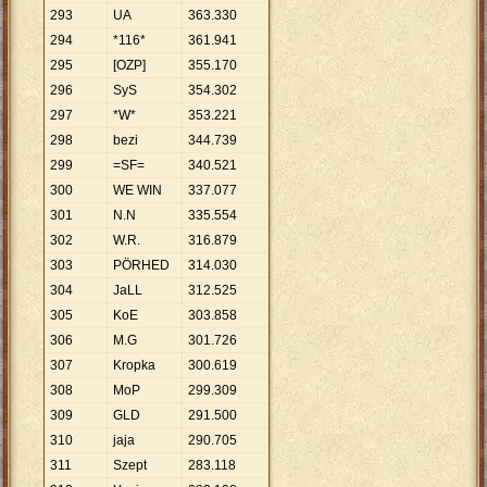
293
UA
363
.
330
294
*116*
361
.
941
295
[OZP]
355
.
170
296
SyS
354
.
302
297
*W*
353
.
221
298
bezi
344
.
739
299
=SF=
340
.
521
300
WE WIN
337
.
077
301
N.N
335
.
554
302
W.R.
316
.
879
303
PÖRHED
314
.
030
304
JaLL
312
.
525
305
KoE
303
.
858
306
M.G
301
.
726
307
Kropka
300
.
619
308
MoP
299
.
309
309
GLD
291
.
500
310
jaja
290
.
705
311
Szept
283
.
118