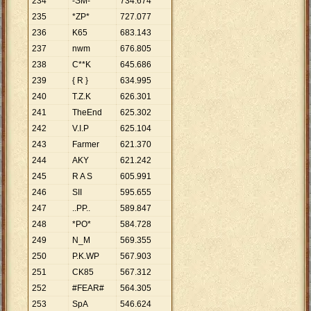
234
-SM-
734
.
674
235
*ZP*
727
.
077
236
K65
683
.
143
237
nwm
676
.
805
238
C**K
645
.
686
239
{ R }
634
.
995
240
T.Z.K
626
.
301
241
TheEnd
625
.
302
242
V.I.P
625
.
104
243
Farmer
621
.
370
244
AKY
621
.
242
245
R A S
605
.
991
246
SII
595
.
655
247
..PP..
589
.
847
248
*PO*
584
.
728
249
N_M
569
.
355
250
P.K.WP
567
.
903
251
CK85
567
.
312
252
#FEAR#
564
.
305
253
SpA
546
.
624