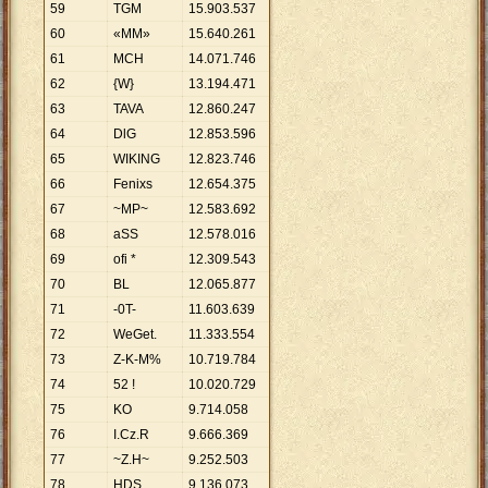
59
TGM
15
.
903
.
537
60
«MM»
15
.
640
.
261
61
MCH
14
.
071
.
746
62
{W}
13
.
194
.
471
63
TAVA
12
.
860
.
247
64
DlG
12
.
853
.
596
65
WIKING
12
.
823
.
746
66
Fenixs
12
.
654
.
375
67
~MP~
12
.
583
.
692
68
aSS
12
.
578
.
016
69
ofi *
12
.
309
.
543
70
BL
12
.
065
.
877
71
-0T-
11
.
603
.
639
72
WeGet.
11
.
333
.
554
73
Z-K-M%
10
.
719
.
784
74
52 !
10
.
020
.
729
75
KO
9
.
714
.
058
76
I.Cz.R
9
.
666
.
369
77
~Z.H~
9
.
252
.
503
78
HDS
9
.
136
.
073