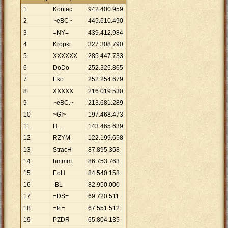
1
Koniec
942
.
400
.
959
2
~eBC~
445
.
610
.
490
3
=NY=
439
.
412
.
984
4
Kropki
327
.
308
.
790
5
XXXXXX
285
.
447
.
733
6
DoDo
252
.
325
.
865
7
Eko
252
.
254
.
679
8
XXXXX
216
.
019
.
530
9
~eBC.~
213
.
681
.
289
10
~GI~
197
.
468
.
473
11
H...
143
.
465
.
639
12
RZYM
122
.
199
.
658
13
StracH
87
.
895
.
358
14
hmmm
86
.
753
.
763
15
EoH
84
.
540
.
158
16
-BL-
82
.
950
.
000
17
=DS=
69
.
720
.
511
18
=IŁ=
67
.
551
.
512
19
PZDR
65
.
804
.
135