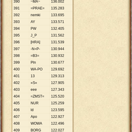
390
~MA~
136
.
002
391
=PRAE=
135
.
283
392
nemki
133
.
695
393
AY
133
.
571
394
PW
132
.
405
395
J_P
131
.
562
396
[HRA]
131
.
539
397
-N=P-
130
.
944
398
=B3=
130
.
932
399
Pln
130
.
677
400
WA-PO
129
.
692
401
13
129
.
313
402
»S«
127
.
905
403
eee
127
.
343
404
=ZMST=
125
.
520
405
NUR
125
.
259
406
ld
123
.
595
407
Apo
122
.
927
408
WOWA
122
.
496
409
BORG
122
.
027