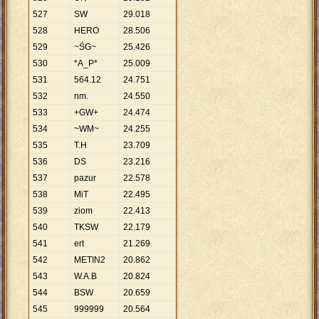
527
SW
29
.
018
528
HERO
28
.
506
529
~ŚG~
25
.
426
530
*A_P*
25
.
009
531
564.12
24
.
751
532
nm.
24
.
550
533
+GW+
24
.
474
534
~WM~
24
.
255
535
T.H
23
.
709
536
DS
23
.
216
537
pazur
22
.
578
538
MiT
22
.
495
539
ziom
22
.
413
540
TKSW
22
.
179
541
ert
21
.
269
542
METIN2
20
.
862
543
W.A.B
20
.
824
544
BSW
20
.
659
545
999999
20
.
564