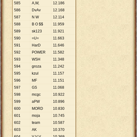
585
A,W,
12
.
186
586
DvAv
12
.
168
587
N W
12
.
114
588
B O $$
11
.
959
589
sk123
11
.
921
590
=U=
11
.
663
591
HarD
11
.
646
592
POWER
11
.
582
593
WSH
11
.
348
594
groza
11
.
242
595
kzul
11
.
157
596
MF
11
.
151
597
GS
11
.
068
598
mcgc
10
.
922
599
aPW
10
.
896
600
MORD
10
.
830
601
moja
10
.
745
602
team
10
.
587
603
AK
10
.
370
604
V V V
10
.
369