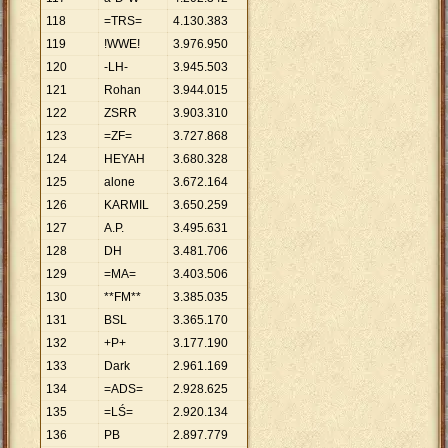
118
=TRS=
4
.
130
.
383
119
!WWE!
3
.
976
.
950
120
-LH-
3
.
945
.
503
121
Rohan
3
.
944
.
015
122
ZSRR
3
.
903
.
310
123
=ZF=
3
.
727
.
868
124
HEYAH
3
.
680
.
328
125
alone
3
.
672
.
164
126
KARMIL
3
.
650
.
259
127
A.P.
3
.
495
.
631
128
DH
3
.
481
.
706
129
=MA=
3
.
403
.
506
130
**FM**
3
.
385
.
035
131
BSL
3
.
365
.
170
132
+P+
3
.
177
.
190
133
Dark
2
.
961
.
169
134
=ADS=
2
.
928
.
625
135
=LŚ=
2
.
920
.
134
136
PB
2
.
897
.
779