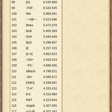
98
[O]
6
.
535
.
900
99
-FOF-
6
.
343
.
545
100
Mili
5
.
966
.
841
101
~~GB~~
5
.
615
.
596
102
Beka
5
.
473
.
379
103
BoB
5
.
400
.
393
104
NVA
5
.
345
.
949
105
BpS
5
.
296
.
807
106
[I]
5
.
257
.
315
107
[X-X]
4
.
952
.
623
108
+ZN+
4
.
918
.
524
109
~PZ~
4
.
896
.
695
110
aBlack
4
.
798
.
021
111
-GH-
4
.
586
.
972
112
[SMO]
4
.
338
.
691
113
*Z-A*
4
.
333
.
410
114
B.K
4
.
316
.
984
115
PMT
4
.
315
.
844
116
cfvgbh
4
.
307
.
655
117
a-D-W
4
.
202
.
342