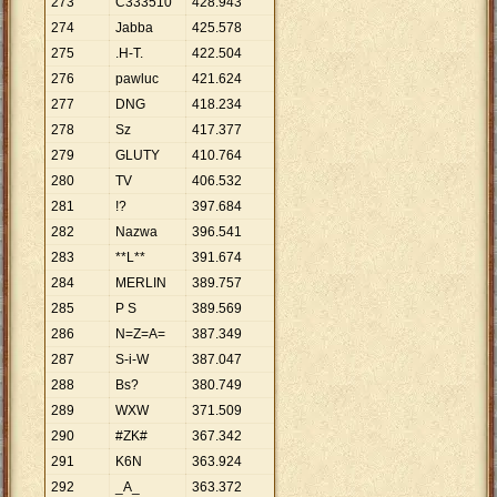
273
C333510
428
.
943
274
Jabba
425
.
578
275
.H-T.
422
.
504
276
pawluc
421
.
624
277
DNG
418
.
234
278
Sz
417
.
377
279
GLUTY
410
.
764
280
TV
406
.
532
281
!?
397
.
684
282
Nazwa
396
.
541
283
**L**
391
.
674
284
MERLIN
389
.
757
285
P S
389
.
569
286
N=Z=A=
387
.
349
287
S-i-W
387
.
047
288
Bs?
380
.
749
289
WXW
371
.
509
290
#ZK#
367
.
342
291
K6N
363
.
924
292
_A_
363
.
372