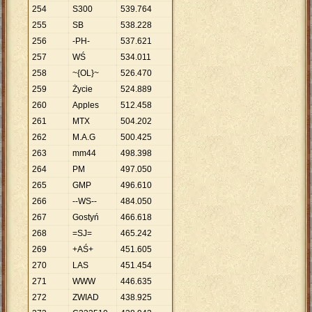
254
S300
539
.
764
255
SB
538
.
228
256
-PH-
537
.
621
257
WŚ
534
.
011
258
~{OL}~
526
.
470
259
Życie
524
.
889
260
Apples
512
.
458
261
MTX
504
.
202
262
M.A.G
500
.
425
263
mm44
498
.
398
264
PM
497
.
050
265
GMP
496
.
610
266
--WS--
484
.
050
267
Gostyń
466
.
618
268
=SJ=
465
.
242
269
+AŚ+
451
.
605
270
LAS
451
.
454
271
WWW
446
.
635
272
ZWIAD
438
.
925