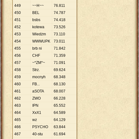
449
~~H~~
76
.
811
450
BEL
74
.
787
451
bsbs
74
.
418
452
kotewa
73
.
526
453
Wiedżm
73
.
110
454
WWWUPK
73
.
011
455
brb ni
71
.
842
456
CHF
71
.
359
457
~*ZM*~
71
.
091
458
Strz.
69
.
624
459
mocnyh
68
.
348
460
FB...
68
.
130
461
aSOTA
68
.
007
462
ZWO
66
.
228
463
IPN
65
.
552
464
XxX1
64
.
589
465
wz
64
.
129
466
PSYCHO
63
.
844
467
40-stu
61
.
694