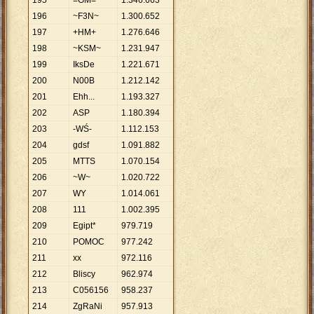
195
=GM=
1
.
346
.
663
196
~F3N~
1
.
300
.
652
197
+HM+
1
.
276
.
646
198
~KSM~
1
.
231
.
947
199
IksDe
1
.
221
.
671
200
N00B
1
.
212
.
142
201
Ehh...
1
.
193
.
327
202
ASP
1
.
180
.
394
203
-WŚ-
1
.
112
.
153
204
gdsf
1
.
091
.
882
205
MTTS
1
.
070
.
154
206
~W~
1
.
020
.
722
207
WY
1
.
014
.
061
208
111
1
.
002
.
395
209
Egipt*
979
.
719
210
POMOC
977
.
242
211
xx
972
.
116
212
Bliscy
962
.
974
213
C056156
958
.
237
214
ZgRaNi
957
.
913