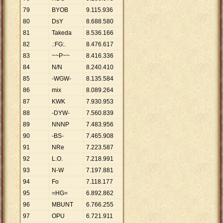
79
BYOB
9
.
115
.
936
80
DsY
8
.
688
.
580
81
Takeda
8
.
536
.
166
82
.:FG:.
8
.
476
.
617
83
~~P~~
8
.
416
.
336
84
N/N
8
.
240
.
410
85
-WGW-
8
.
135
.
584
86
mix
8
.
089
.
264
87
KWK
7
.
930
.
953
88
-DYW-
7
.
560
.
839
89
NNNP
7
.
483
.
956
90
-BS-
7
.
465
.
908
91
NRe
7
.
223
.
587
92
L.O.
7
.
218
.
991
93
N-W
7
.
197
.
881
94
Fo
7
.
118
.
177
95
=HG=
6
.
892
.
862
96
MBUNT
6
.
766
.
255
97
OPU
6
.
721
.
911