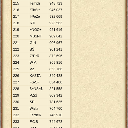
215
Templi
948
.
723
216
*ThSr*
945
.
037
217
I-PoZo
932
.
669
218
!kT!
923
.
563
219
+NOC+
921
.
616
220
MBSNT
909
.
642
221
G-H
906
.
967
222
BŚ
901
.
241
223
Z*P*R
872
.
696
224
W.M.
869
.
816
225
V2
853
.
166
226
KASTA
849
.
428
227
=S-S=
834
.
400
228
$~NS~$
821
.
558
229
PŻiŚ
809
.
342
230
SD
781
.
635
231
Wisla
764
.
760
232
FerdeK
746
.
910
233
F.C.B
744
.
672