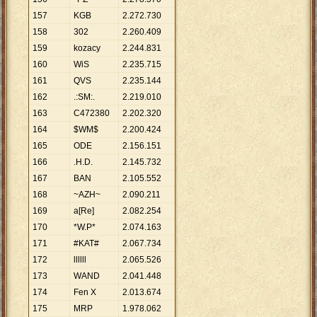
157
KGB
2
.
272
.
730
158
302
2
.
260
.
409
159
kozacy
2
.
244
.
831
160
WiS
2
.
235
.
715
161
QVS
2
.
235
.
144
162
.:SM:.
2
.
219
.
010
163
C472380
2
.
202
.
320
164
$WM$
2
.
200
.
424
165
ODE
2
.
156
.
151
166
.H.D.
2
.
145
.
732
167
BAN
2
.
105
.
552
168
~AZH~
2
.
090
.
211
169
a[Re]
2
.
082
.
254
170
*W.P*
2
.
074
.
163
171
#KAT#
2
.
067
.
734
172
llllll
2
.
065
.
526
173
WAND
2
.
041
.
448
174
Fen X
2
.
013
.
674
175
MRP
1
.
978
.
062