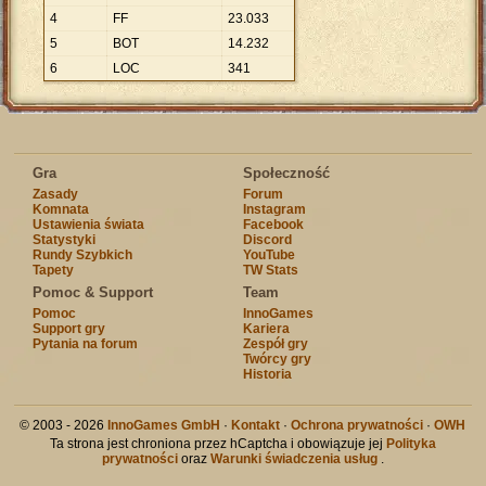
4
FF
23
.
033
5
BOT
14
.
232
6
LOC
341
Gra
Społeczność
Zasady
Forum
Komnata
Instagram
Ustawienia świata
Facebook
Statystyki
Discord
Rundy Szybkich
YouTube
Tapety
TW Stats
Pomoc & Support
Team
Pomoc
InnoGames
Support gry
Kariera
Pytania na forum
Zespół gry
Twórcy gry
Historia
© 2003 - 2026
InnoGames GmbH
·
Kontakt
·
Ochrona prywatności
·
OWH
Ta strona jest chroniona przez hCaptcha i obowiązuje jej
Polityka
prywatności
oraz
Warunki świadczenia usług
.