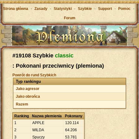
Strona główna
-
Zasady
-
Statystyki
-
Szybkie
-
Support
-
Pomoc
-
Forum
#19108 Szybkie
classic
: Pokonani przeciwnicy (plemiona)
Powrót do rund Szybkich
Typ rankingu
Jako agresor
Jako obrońca
Razem
Ranking
Nazwa plemienia
Pokonany
1
APPLE
120
.
114
2
WILDA
64
.
206
3
Spuczy
53
.
781