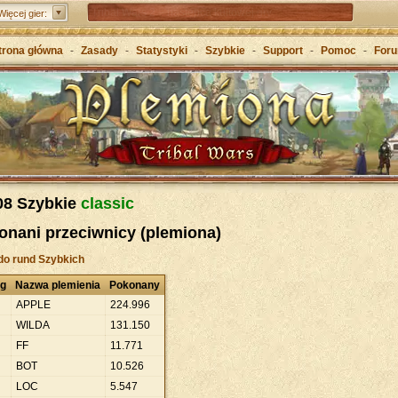
Tribal Wars 2 – następca kultowej gry
Więcej gier:
Forge of Empires – Strategia o epokach cywilizacji
trona główna
-
Zasady
-
Statystyki
-
Szybkie
-
Support
-
Pomoc
-
For
Grepolis – Wznieś imperium w antycznej Grecji
08 Szybkie
classic
onani przeciwnicy (plemiona)
do rund Szybkich
ng
Nazwa plemienia
Pokonany
APPLE
224
.
996
WILDA
131
.
150
FF
11
.
771
BOT
10
.
526
LOC
5
.
547