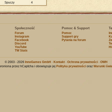
Spuczy
4
Społeczność
Pomoc & Support
T
Forum
Pomoc
I
Instagram
Support gry
Ka
Facebook
Pytania na forum
Ze
Discord
Tw
YouTube
Hi
TW Stats
© 2003 - 2026
InnoGames GmbH
·
Kontakt
·
Ochrona prywatności
·
OWH
chroniona przez hCaptcha i obowiązuje jej
Polityka prywatności
oraz
Warunki świa