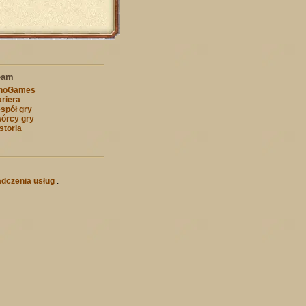
eam
nnoGames
riera
spół gry
órcy gry
storia
dczenia usług
.