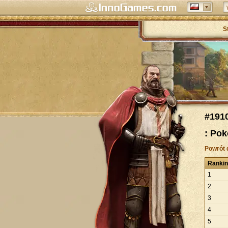
S
#191
: Pok
Powrót 
Ranki
1
2
3
4
5