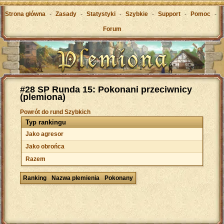
Strona główna
-
Zasady
-
Statystyki
-
Szybkie
-
Support
-
Pomoc
-
Forum
#28 SP Runda 15: Pokonani przeciwnicy
(plemiona)
Powrót do rund Szybkich
Typ rankingu
Jako agresor
Jako obrońca
Razem
Ranking
Nazwa plemienia
Pokonany