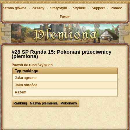
Strona główna
-
Zasady
-
Statystyki
-
Szybkie
-
Support
-
Pomoc
-
Forum
#28 SP Runda 15: Pokonani przeciwnicy
(plemiona)
Powrót do rund Szybkich
Typ rankingu
Jako agresor
Jako obrońca
Razem
Ranking
Nazwa plemienia
Pokonany