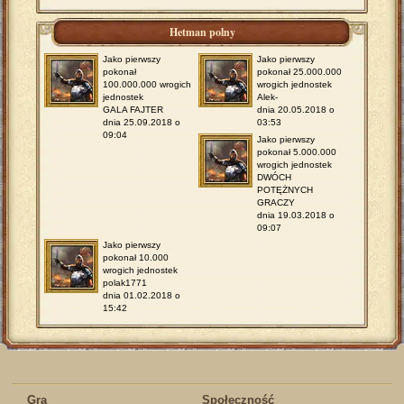
Hetman polny
Jako pierwszy
Jako pierwszy
pokonał
pokonał 25.000.000
100.000.000 wrogich
wrogich jednostek
jednostek
Alek-
GALA FAJTER
dnia 20.05.2018 o
dnia 25.09.2018 o
03:53
09:04
Jako pierwszy
pokonał 5.000.000
wrogich jednostek
DWÓCH
POTĘŻNYCH
GRACZY
dnia 19.03.2018 o
09:07
Jako pierwszy
pokonał 10.000
wrogich jednostek
polak1771
dnia 01.02.2018 o
15:42
Gra
Społeczność