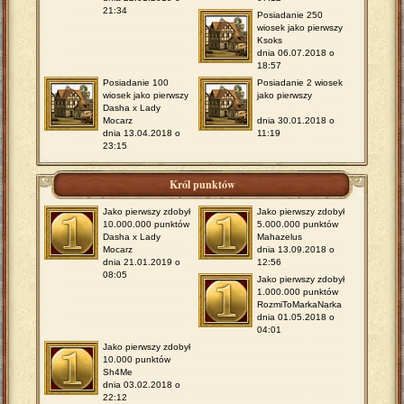
21:34
Posiadanie 250
wiosek jako pierwszy
Ksoks
dnia 06.07.2018 o
18:57
Posiadanie 100
Posiadanie 2 wiosek
wiosek jako pierwszy
jako pierwszy
Dasha x Lady
Mocarz
dnia 30.01.2018 o
dnia 13.04.2018 o
11:19
23:15
Król punktów
Jako pierwszy zdobył
Jako pierwszy zdobył
10.000.000 punktów
5.000.000 punktów
Dasha x Lady
Mahazelus
Mocarz
dnia 13.09.2018 o
dnia 21.01.2019 o
12:56
08:05
Jako pierwszy zdobył
1.000.000 punktów
RozmiToMarkaNarka
dnia 01.05.2018 o
04:01
Jako pierwszy zdobył
10.000 punktów
Sh4Me
dnia 03.02.2018 o
22:12