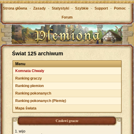
Strona główna
-
Zasady
-
Statystyki
-
Szybkie
-
Support
-
Pomoc
-
Forum
Świat 125 archiwum
Menu
Komnata Chwały
Ranking graczy
Ranking plemion
Ranking pokonanych
Ranking pokonanych (Plemię)
Mapa świata
Czołowi gracze
wijo