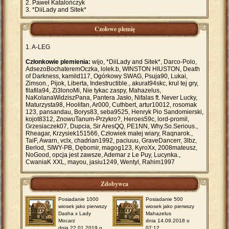
Paweł Katalończyk
*DiiLady and Sitek*
Czołowe plemię
A-LEG
Członkowie plemienia:
wijo, *DiiLady and Sitek*, Darco-Polo,
AdsezoBochateremOczka, lolek.b, WINSTON HIUSTON, Death
of Darkness, kamild117, Ogórkowy SWAG, Psuja90, Lukai,
Zimson., Pijok, Liberta, Indestructible., akurat94skc, krul tej gry,
filafila94, Zi3lonoMi, Nie tykac zaspy, Mahazelus,
NaKolanaWidziszPana, Pantera Jasło, Nifalas ft. Never Lucky,
Maturzysta98, Hoolifan, Ar000, Cuthbert, artur10012, rosomak
123, pansandau, Borys83, seba9525, Henryk Pio Sandomierski,
kojot8312, ZnowuTanum-Przykro?, Heroes59c, lord-promil,
Grzesiaczek07, Dupcia, Sir AresQQ, PE1NN, Why.So.Serious.,
Rheagar, Krzysiek151566, Człowiek małej wiary, Raqnarok.,
TaiF, Awarn, vclx, chadrian1992, paciuuu, GraveDancerr, 3lbz,
Berlod, SIWY-PB, Dębomir, magog123, KyroXx, 2008mateusz,
NoGood, opcja jest zawsze, Ademar z Le Puy, Lucynka.,
CwaniaK XXL, mayou, jasiu1249, Wentyl, Rahim1997
Zdobywca
Posiadanie 1000
Posiadanie 500
wiosek jako pierwszy
wiosek jako pierwszy
Dasha x Lady
Mahazelus
Mocarz
dnia 14.09.2018 o
dnia 22.01.2019 o
07:12