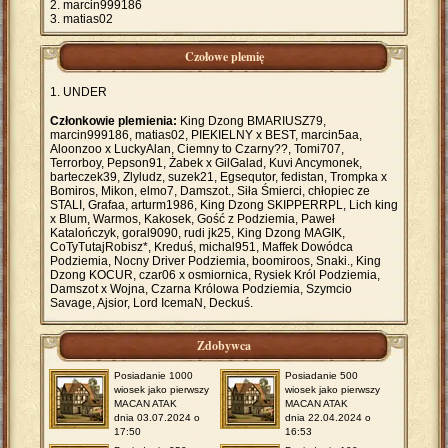
marcin999186
matias02
Czołowe plemię
UNDER
Członkowie plemienia:
King Dzong BMARIUSZ79,
marcin999186, matias02, PIEKIELNY x BEST, marcin5aa,
Aloonzoo x LuckyAlan, Ciemny to Czarny??, Tomi707,
Terrorboy, Pepson91, Żabek x GilGalad, Kuvi Ancymonek,
barteczek39, Zlyludz, suzek21, Egsequtor, fedistan, Trompka x
Bomiros, Mikon, elmo7, Damszot., Siła Śmierci, chłopiec ze
STALI, Grafaa, arturm1986, King Dzong SKIPPERRPL, Lich king
x Blum, Warmos, Kakosek, Gość z Podziemia, Paweł
Katalończyk, goral9090, rudi jk25, King Dzong MAGIK,
CoTyTutajRobisz*, Kreduś, michal951, Maffek Dowódca
Podziemia, Nocny Driver Podziemia, boomiroos, Snaki., King
Dzong KOCUR, czar06 x osmiornica, Rysiek Król Podziemia,
Damszot x Wojna, Czarna Królowa Podziemia, Szymcio
Savage, Ajsior, Lord IcemaN, Deckuś.
Zdobywca
Posiadanie 1000
Posiadanie 500
wiosek jako pierwszy
wiosek jako pierwszy
MACAN ATAK
MACAN ATAK
dnia 03.07.2024 o
dnia 22.04.2024 o
17:50
16:53