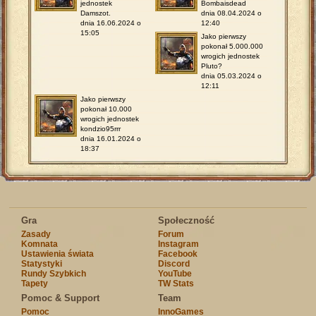
jednostek
Bombaisdead
Damszot.
dnia 08.04.2024 o
dnia 16.06.2024 o
12:40
15:05
Jako pierwszy
pokonał 5.000.000
wrogich jednostek
Pluto?
dnia 05.03.2024 o
12:11
Jako pierwszy
pokonał 10.000
wrogich jednostek
kondzio95rrr
dnia 16.01.2024 o
18:37
Gra
Społeczność
Zasady
Forum
Komnata
Instagram
Ustawienia świata
Facebook
Statystyki
Discord
Rundy Szybkich
YouTube
Tapety
TW Stats
Pomoc & Support
Team
Pomoc
InnoGames