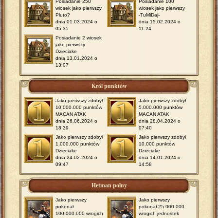
Posiadanie 250
Posiadanie 100
wiosek jako pierwszy
wiosek jako pierwszy
Pluto?
-TuMiDaj-
dnia 01.03.2024 o
dnia 15.02.2024 o
05:35
11:24
Posiadanie 2 wiosek
jako pierwszy
Dzieciake
dnia 13.01.2024 o
13:07
Król punktów
Jako pierwszy zdobył
Jako pierwszy zdobył
10.000.000 punktów
5.000.000 punktów
MACAN ATAK
MACAN ATAK
dnia 26.06.2024 o
dnia 28.04.2024 o
18:39
07:40
Jako pierwszy zdobył
Jako pierwszy zdobył
1.000.000 punktów
10.000 punktów
Dzieciake
Dzieciake
dnia 24.02.2024 o
dnia 14.01.2024 o
09:47
14:58
Hetman polny
Jako pierwszy
Jako pierwszy
pokonał
pokonał 25.000.000
100.000.000 wrogich
wrogich jednostek