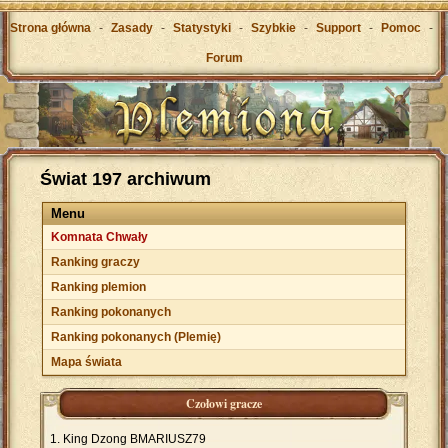
Strona główna
-
Zasady
-
Statystyki
-
Szybkie
-
Support
-
Pomoc
-
Forum
Świat 197 archiwum
Menu
Komnata Chwały
Ranking graczy
Ranking plemion
Ranking pokonanych
Ranking pokonanych (Plemię)
Mapa świata
Czołowi gracze
King Dzong BMARIUSZ79