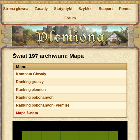
Strona główna
-
Zasady
-
Statystyki
-
Szybkie
-
Support
-
Pomoc
-
Forum
Świat 197 archiwum: Mapa
Menu
Komnata Chwały
Ranking graczy
Ranking plemion
Ranking pokonanych
Ranking pokonanych (Plemię)
Mapa świata