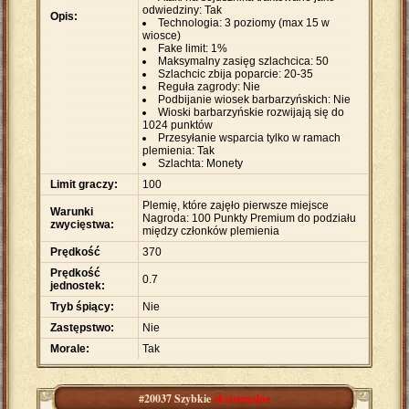
odwiedziny: Tak
Opis:
Technologia: 3 poziomy (max 15 w
wiosce)
Fake limit: 1%
Maksymalny zasięg szlachcica: 50
Szlachcic zbija poparcie: 20-35
Reguła zagrody: Nie
Podbijanie wiosek barbarzyńskich: Nie
Wioski barbarzyńskie rozwijają się do
1024 punktów
Przesyłanie wsparcia tylko w ramach
plemienia: Tak
Szlachta: Monety
Limit graczy:
100
Plemię, które zajęło pierwsze miejsce
Warunki
Nagroda: 100 Punkty Premium do podziału
zwycięstwa:
między członków plemienia
Prędkość
370
Prędkość
0.7
jednostek:
Tryb śpiący:
Nie
Zastępstwo:
Nie
Morale:
Tak
#20037 Szybkie
ekstremalne