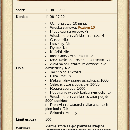
Start:
11.08. 16:00
Koniec:
11.08. 17:30
Ochrona trwa: 10 minut
Wioska startowa:
Poziom 10
Produkcja surowców: x3
Wioski barbarzyńskie na gracza: 4
Chłopi: Nie
Łucznicy: Nie
Rycerz: Nie
Kościół: Nie
Ilość Graczy w plemieniu: 2
Możliwość opuszczenia plemienia: Nie
Ataki na sojusznika traktowane jako
Opis:
odwiedziny: Nie
Technologia: Prosta
Fake limit: 1%
Maksymalny zasięg szlachcica: 1000
Szlachcic zbija poparcie: 20-35
Reguła zagrody: 1000
Podbijanie wiosek barbarzyńskich: Tak
Wioski barbarzyńskie rozwijają się do
5000 punktów
Przesyłanie wsparcia tylko w ramach
plemienia: Tak
Szlachta: Monety
Limit graczy:
100
Plemię, które zajęło pierwsze miejsce
Warunki