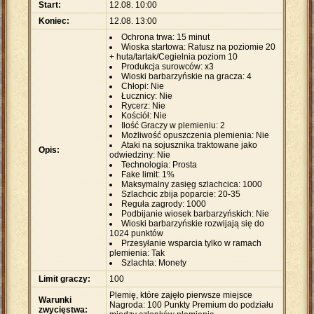
Start:
12.08. 10:00
Koniec:
12.08. 13:00
Ochrona trwa: 15 minut
Wioska startowa: Ratusz na poziomie 20
+ huta/tartak/Cegielnia poziom 10
Produkcja surowców: x3
Wioski barbarzyńskie na gracza: 4
Chłopi: Nie
Łucznicy: Nie
Rycerz: Nie
Kościół: Nie
Ilość Graczy w plemieniu: 2
Możliwość opuszczenia plemienia: Nie
Ataki na sojusznika traktowane jako
Opis:
odwiedziny: Nie
Technologia: Prosta
Fake limit: 1%
Maksymalny zasięg szlachcica: 1000
Szlachcic zbija poparcie: 20-35
Reguła zagrody: 1000
Podbijanie wiosek barbarzyńskich: Nie
Wioski barbarzyńskie rozwijają się do
1024 punktów
Przesyłanie wsparcia tylko w ramach
plemienia: Tak
Szlachta: Monety
Limit graczy:
100
Plemię, które zajęło pierwsze miejsce
Warunki
Nagroda: 100 Punkty Premium do podziału
zwycięstwa: