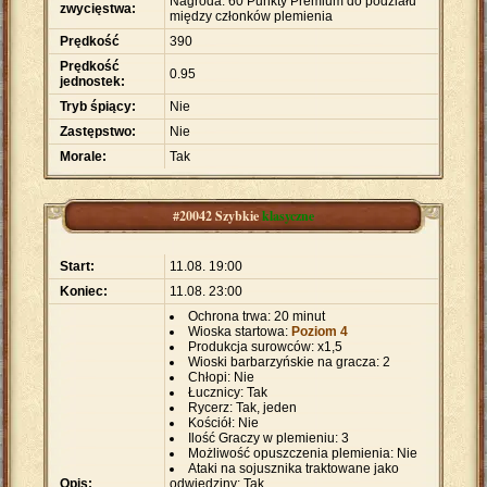
Nagroda: 60 Punkty Premium do podziału
zwycięstwa:
między członków plemienia
Prędkość
390
Prędkość
0.95
jednostek:
Tryb śpiący:
Nie
Zastępstwo:
Nie
Morale:
Tak
#20042 Szybkie
klasyczne
Start:
11.08. 19:00
Koniec:
11.08. 23:00
Ochrona trwa: 20 minut
Wioska startowa:
Poziom 4
Produkcja surowców: x1,5
Wioski barbarzyńskie na gracza: 2
Chłopi: Nie
Łucznicy: Tak
Rycerz: Tak, jeden
Kościół: Nie
Ilość Graczy w plemieniu: 3
Możliwość opuszczenia plemienia: Nie
Ataki na sojusznika traktowane jako
Opis:
odwiedziny: Tak