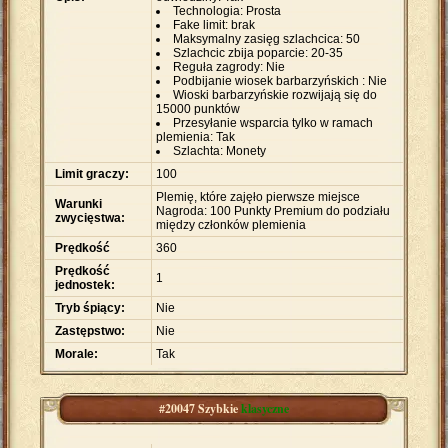
Technologia: Prosta
Fake limit: brak
Maksymalny zasięg szlachcica: 50
Szlachcic zbija poparcie: 20-35
Reguła zagrody: Nie
Podbijanie wiosek barbarzyńskich : Nie
Wioski barbarzyńskie rozwijają się do
15000 punktów
Przesyłanie wsparcia tylko w ramach
plemienia: Tak
Szlachta: Monety
Limit graczy:
100
Plemię, które zajęło pierwsze miejsce
Warunki
Nagroda: 100 Punkty Premium do podziału
zwycięstwa:
między członków plemienia
Prędkość
360
Prędkość
1
jednostek:
Tryb śpiący:
Nie
Zastępstwo:
Nie
Morale:
Tak
#20047 Szybkie
klasyczne