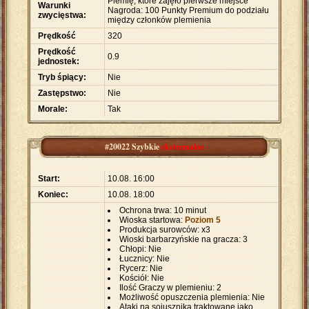
Plemię, które zajęło pierwsze miejsce
Warunki
Nagroda: 100 Punkty Premium do podziału
zwycięstwa:
między członków plemienia
Prędkość
320
Prędkość
0.9
jednostek:
Tryb śpiący:
Nie
Zastępstwo:
Nie
Morale:
Tak
#20022 Szybkie
ekstremalne
Start:
10.08. 16:00
Koniec:
10.08. 18:00
Ochrona trwa: 10 minut
Wioska startowa:
Poziom 5
Produkcja surowców: x3
Wioski barbarzyńskie na gracza: 3
Chłopi: Nie
Łucznicy: Nie
Rycerz: Nie
Kościół: Nie
Ilość Graczy w plemieniu: 2
Możliwość opuszczenia plemienia: Nie
Ataki na sojusznika traktowane jako