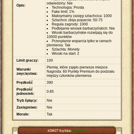
odwiedziny: Nie
Opis:
Technologia: Prosta
Fake limit: 1%
Maksymalny zasięg szlachcica: 1000
Szlachcic zbija poparcie: 50-75
Reguła zagrody: 1000
Podbijanie wiosek barbarzyńskich: Nie
Wioski barbarzyńskie rozwijają się do
10000 punktów
Przesyłanie wsparcia tylko w ramach
plemienia: Tak
Szlachta: Monety
Wioski na start: 2
Limit graczy:
100
Plemię, które zajęło pierwsze miejsce
Warunki
Nagroda: 60 Punkty Premium do podziału
zwycięstwa:
między członków plemienia
Prędkość
390
Prędkość
0.85
jednostek:
Tryb śpiący:
Nie
Zastępstwo:
Nie
Morale:
Tak
#20027 Szybkie
klasyczne