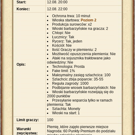
Start:
12.08. 20:00
Koniec:
12.08. 22:00
Ochrona trwa: 10 minut
Wioska startowa:
Poziom 2
Produkcja surowców: x2
Wioski barbarzyńskie na gracza: 2
Chłopi: Nie
Łucznicy: Tak
Rycerz: Tak, jeden
Kościół: Nie
Ilość Graczy w plemieniu: 2
Możliwość opuszczenia plemienia: Nie
Ataki na sojusznika traktowane jako
odwiedziny: Nie
Opis:
Technologia: Prosta
Fake limit: 1%
Maksymalny zasięg szlachcica: 100
Szlachcic zbija poparcie: 35-55
Reguła zagrody: 1000
Podbijanie wiosek barbarzyńskich: Nie
Wioski barbarzyńskie rozwijają się do
2000 punktów
Przesyłanie wsparcia tylko w ramach
plemienia: Tak
Szlachta: Monety
Wioski na start: 1
Limit graczy:
100
Plemię, które zajęło pierwsze miejsce
Warunki
Nagroda: 60 Punkty Premium do podziału
zwycięstwa: