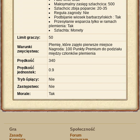
Maksymalny zasięg szlachcica: 500
Szlachcic zbija poparcie: 20-35
Reguła zagrody: Nie
Podbijanie wiosek barbarzyńskich : Tak
Przesyłanie wsparcia tylko w ramach
plemienia: Tak
Szlachta: Monety
Limit graczy:
50
Plemię, które zajęło pierwsze miejsce
Warunki
Nagroda: 100 Punkty Premium do podziału
zwycięstwa:
między członków plemienia
Prędkość
340
Prędkość
0.9
jednostek:
Tryb śpiący:
Nie
Zastępstwo:
Nie
Morale:
Tak
Gra
Społeczność
Zasady
Forum
Komnata
Instagram