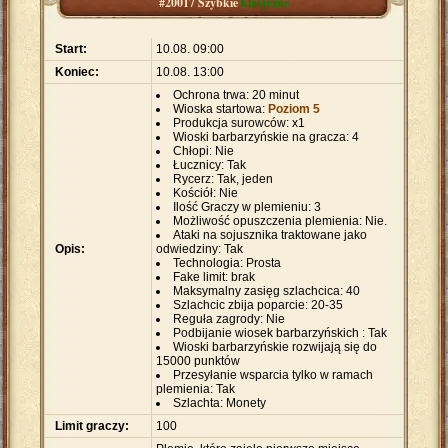
#20017 Szybkie
klasyczne
Start:
10.08. 09:00
Koniec:
10.08. 13:00
Ochrona trwa: 20 minut
Wioska startowa:
Poziom 5
Produkcja surowców: x1
Wioski barbarzyńskie na gracza: 4
Chłopi: Nie
Łucznicy: Tak
Rycerz: Tak, jeden
Kościół: Nie
Ilość Graczy w plemieniu: 3
Możliwość opuszczenia plemienia: Nie.
Ataki na sojusznika traktowane jako
Opis:
odwiedziny: Tak
Technologia: Prosta
Fake limit: brak
Maksymalny zasięg szlachcica: 40
Szlachcic zbija poparcie: 20-35
Reguła zagrody: Nie
Podbijanie wiosek barbarzyńskich : Tak
Wioski barbarzyńskie rozwijają się do
15000 punktów
Przesyłanie wsparcia tylko w ramach
plemienia: Tak
Szlachta: Monety
Limit graczy:
100