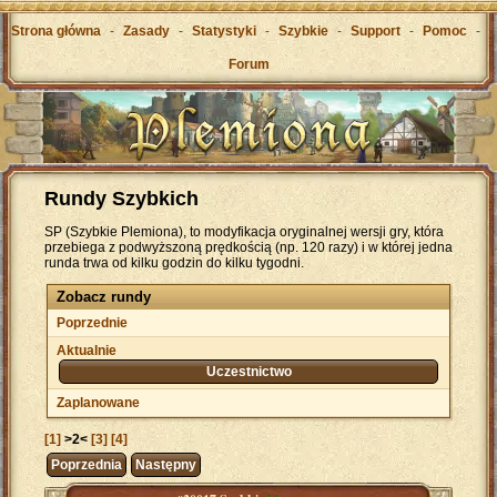
Strona główna
-
Zasady
-
Statystyki
-
Szybkie
-
Support
-
Pomoc
-
Forum
Rundy Szybkich
SP (Szybkie Plemiona), to modyfikacja oryginalnej wersji gry, która
przebiega z podwyższoną prędkością (np. 120 razy) i w której jedna
runda trwa od kilku godzin do kilku tygodni.
Zobacz rundy
Poprzednie
Aktualnie
Uczestnictwo
Zaplanowane
[1]
>2<
[3]
[4]
Poprzednia
Następny