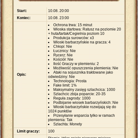
Start:
10.08. 20:00
Koniec:
10.08. 23:00
Ochrona trwa: 15 minut
Wioska startowa: Ratusz na poziomie 20
+ huta/tartak/Cegielnia poziom 10
Produkcja surowców: x3
Wioski barbarzyńskie na gracza: 4
Chłopi: Nie
Łucznicy: Nie
Rycerz: Nie
Kościół: Nie
Ilość Graczy w plemieniu: 2
Możliwość opuszczenia plemienia: Nie
Ataki na sojusznika traktowane jako
Opis:
odwiedziny: Nie
Technologia: Prosta
Fake limit: 1%
Maksymalny zasięg szlachcica: 1000
Szlachcic zbija poparcie: 20-35
Reguła zagrody: 1000
Podbijanie wiosek barbarzyńskich: Nie
Wioski barbarzyńskie rozwijają się do
1024 punktów
Przesyłanie wsparcia tylko w ramach
plemienia: Tak
Szlachta: Monety
Limit graczy:
100