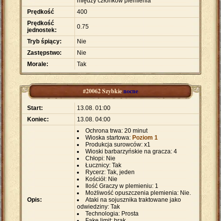
między członków plemienia
Prędkość
400
Prędkość
0.75
jednostek:
Tryb śpiący:
Nie
Zastępstwo:
Nie
Morale:
Tak
#20062 Szybkie
nocne
Start:
13.08. 01:00
Koniec:
13.08. 04:00
Ochrona trwa: 20 minut
Wioska startowa:
Poziom 1
Produkcja surowców: x1
Wioski barbarzyńskie na gracza: 4
Chłopi: Nie
Łucznicy: Tak
Rycerz: Tak, jeden
Kościół: Nie
Ilość Graczy w plemieniu: 1
Możliwość opuszczenia plemienia: Nie.
Opis:
Ataki na sojusznika traktowane jako
odwiedziny: Tak
Technologia: Prosta
Fake limit: brak