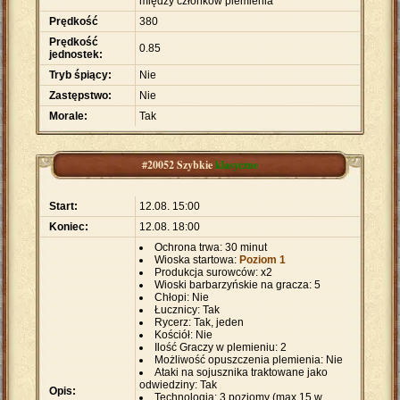
między członków plemienia
Prędkość
380
Prędkość
0.85
jednostek:
Tryb śpiący:
Nie
Zastępstwo:
Nie
Morale:
Tak
#20052 Szybkie
klasyczne
Start:
12.08. 15:00
Koniec:
12.08. 18:00
Ochrona trwa: 30 minut
Wioska startowa:
Poziom 1
Produkcja surowców: x2
Wioski barbarzyńskie na gracza: 5
Chłopi: Nie
Łucznicy: Tak
Rycerz: Tak, jeden
Kościół: Nie
Ilość Graczy w plemieniu: 2
Możliwość opuszczenia plemienia: Nie
Ataki na sojusznika traktowane jako
odwiedziny: Tak
Opis:
Technologia: 3 poziomy (max 15 w