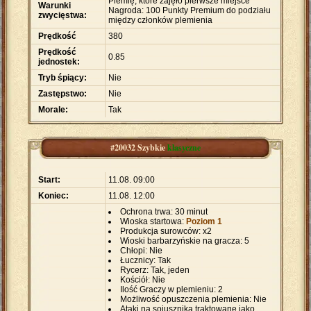
Plemię, które zajęło pierwsze miejsce
Warunki
Nagroda: 100 Punkty Premium do podziału
zwycięstwa:
między członków plemienia
Prędkość
380
Prędkość
0.85
jednostek:
Tryb śpiący:
Nie
Zastępstwo:
Nie
Morale:
Tak
#20032 Szybkie
klasyczne
Start:
11.08. 09:00
Koniec:
11.08. 12:00
Ochrona trwa: 30 minut
Wioska startowa:
Poziom 1
Produkcja surowców: x2
Wioski barbarzyńskie na gracza: 5
Chłopi: Nie
Łucznicy: Tak
Rycerz: Tak, jeden
Kościół: Nie
Ilość Graczy w plemieniu: 2
Możliwość opuszczenia plemienia: Nie
Ataki na sojusznika traktowane jako