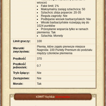
wiosce)
Fake limit: 1%
Maksymalny zasięg szlachcica: 50
Szlachcic zbija poparcie: 20-35
Reguła zagrody: Nie
Podbijanie wiosek barbarzyńskich: Nie
Wioski barbarzyńskie rozwijają się do
1024 punktów
Przesyłanie wsparcia tylko w ramach
plemienia: Tak
Szlachta: Monety
Limit graczy:
100
Plemię, które zajęło pierwsze miejsce
Warunki
Nagroda: 100 Punkty Premium do podziału
zwycięstwa:
między członków plemienia
Prędkość
370
Prędkość
0.7
jednostek:
Tryb śpiący:
Nie
Zastępstwo:
Nie
Morale:
Tak
#20057 Szybkie
ekstremalne