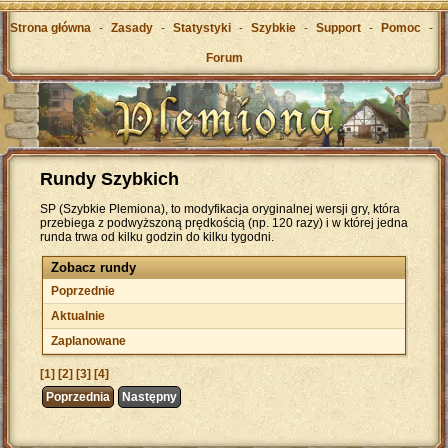
Strona główna
-
Zasady
-
Statystyki
-
Szybkie
-
Support
-
Pomoc
-
Forum
Rundy Szybkich
SP (Szybkie Plemiona), to modyfikacja oryginalnej wersji gry, która
przebiega z podwyższoną prędkością (np. 120 razy) i w której jedna
runda trwa od kilku godzin do kilku tygodni.
Zobacz rundy
Poprzednie
Aktualnie
Zaplanowane
[1]
[2]
[3]
[4]
Poprzednia
Następny